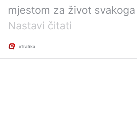
mjestom za život svakoga 
Život
Nastavi čitati
bez
otpada:
Treba
eTrafika
nam
mnogo
ljudi
koji
će
živjeti
low
waste