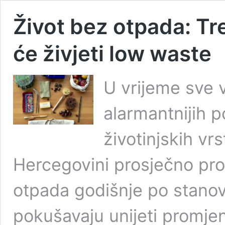
Život bez otpada: Tr
će živjeti low waste
U vrijeme sve 
alarmantnijih p
životinjskih vr
Hercegovini prosječno pr
otpada godišnje po stanovn
pokušavaju unijeti promjenu