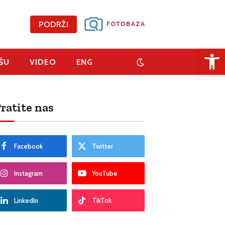
PODRŽI
Open 
ŠU
VIDEO
ENG
ratite nas
Facebook
Twitter
Instagram
YouTube
LinkedIn
TikTok