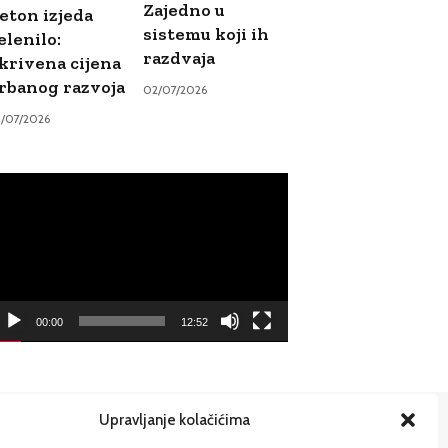
Zajedno u
eton izjeda
sistemu koji ih
elenilo:
razdvaja
krivena cijena
rbanog razvoja
02/07/2026
9/07/2026
ideo
ayer
00:00
12:52
Upravljanje kolačićima