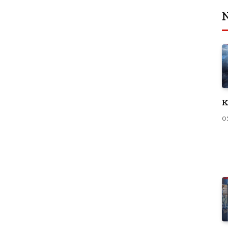
N
K
0