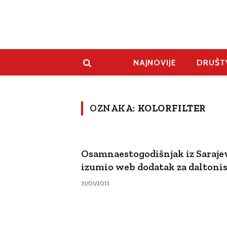
NAJNOVIJE
DRUŠT
OZNAKA:
KOLORFILTER
Osamnaestogodišnjak iz Saraje
izumio web dodatak za daltoni
31/01/2013