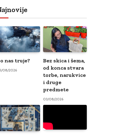
ajnovije
o nas truje?
Bez skica i šema,
od konca stvara
5/08/2026
torbe, narukvice
i druge
predmete
03/08/2026