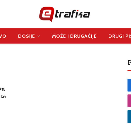
VO
DOSIJE
MOŽE I DRUGAČIJE
DRUGI PI
P
va
ste