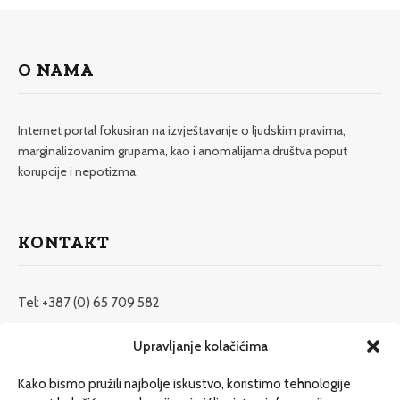
O NAMA
Internet portal fokusiran na izvještavanje o ljudskim pravima,
marginalizovanim grupama, kao i anomalijama društva poput
korupcije i nepotizma.
KONTAKT
Tel: +387 (0) 65 709 582
redakcija@etrafika.net
Upravljanje kolačićima
www.etrafika.net
Kako bismo pružili najbolje iskustvo, koristimo tehnologije