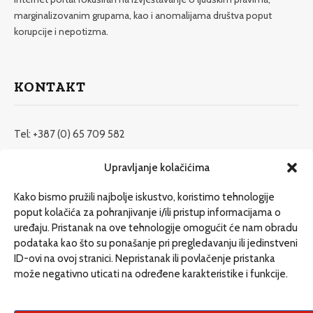
marginalizovanim grupama, kao i anomalijama društva poput
korupcije i nepotizma.
KONTAKT
Tel: +387 (0) 65 709 582
redakcija@etrafika.net
Upravljanje kolačićima
www.etrafika.net
Kako bismo pružili najbolje iskustvo, koristimo tehnologije
poput kolačića za pohranjivanje i/ili pristup informacijama o
uređaju. Pristanak na ove tehnologije omogućit će nam obradu
Dosije
podataka kao što su ponašanje pri pregledavanju ili jedinstveni
Drugi pišu
ID-ovi na ovoj stranici. Nepristanak ili povlačenje pristanka
može negativno uticati na određene karakteristike i funkcije.
Društvo
Magazin