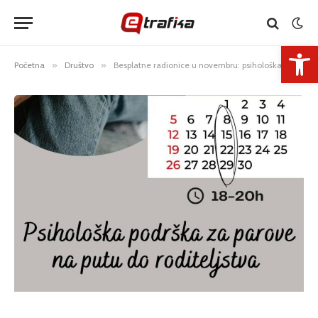
Open 
Početna
»
Društvo
»
Besplatne radionice u novembru: psihološka podrška za parove na putu do roditeljstva