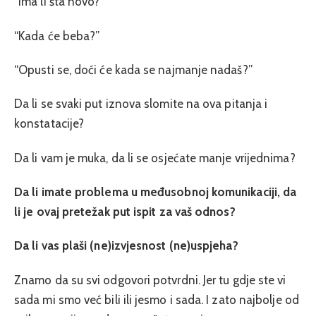
“Ima li šta novo?”
“Kada će beba?”
“Opusti se, doći će kada se najmanje nadaš?”
Da li se svaki put iznova slomite na ova pitanja i
konstatacije?
Da li vam je muka, da li se osjećate manje vrijednima?
Da li imate problema u međusobnoj komunikaciji, da
li je ovaj pretežak put ispit za vaš odnos?
Da li vas plaši (ne)izvjesnost (ne)uspjeha?
Znamo da su svi odgovori potvrdni. Jer tu gdje ste vi
sada mi smo već bili ili jesmo i sada. I zato najbolje od