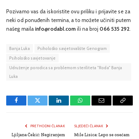
Pozivamo vas da iskoristite ovu priliku i prijavite se za
neki od ponuđenih termina, a to možete učiniti putem
našeg maila
info@rodabl.com
ili na broj
066 535 292
.
Banja Luka
Psihološko savjetovalište Genogram
Psihološko savjetovanje
Udruženje porodica sa problemom steriliteta "Roda" Banja
Luka
Facebook
Twitter
LinkedIn
WhatsApp
Email
Copy
Link
PRETHODNI ČLANAK
SLJEDEĆI ČLANAK
Ljiljana Čekić: Negiranjem
Mile Lisica: Lepo se osećam