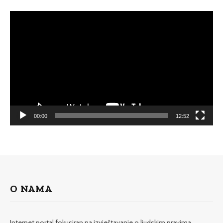
Video
Player
00:00
12:52
O NAMA
Internet portal fokusiran na izvještavanje o ljudskim pravima,