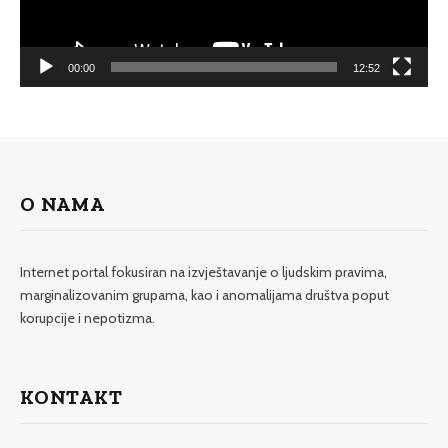
00:00
12:52
O NAMA
Internet portal fokusiran na izvještavanje o ljudskim pravima,
marginalizovanim grupama, kao i anomalijama društva poput
korupcije i nepotizma.
KONTAKT