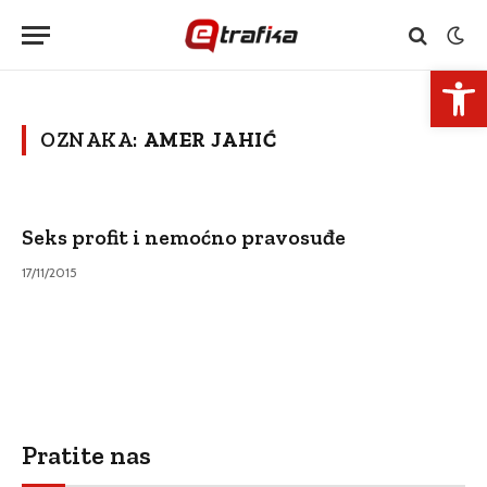
Open 
OZNAKA:
AMER JAHIĆ
Seks profit i nemoćno pravosuđe
17/11/2015
Pratite nas