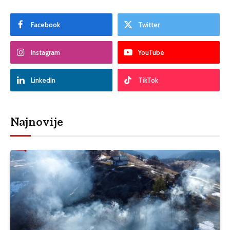
Facebook
Twitter
Instagram
YouTube
LinkedIn
TikTok
Najnovije