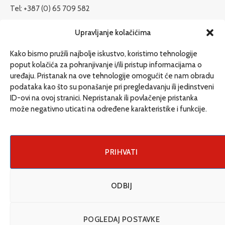
Tel: +387 (0) 65 709 582
redakcija@etrafika.net
Upravljanje kolačićima
www.etrafika.net
Kako bismo pružili najbolje iskustvo, koristimo tehnologije
poput kolačića za pohranjivanje i/ili pristup informacijama o
uređaju. Pristanak na ove tehnologije omogućit će nam obradu
Dosije
podataka kao što su ponašanje pri pregledavanju ili jedinstveni
Drugi pišu
ID-ovi na ovoj stranici. Nepristanak ili povlačenje pristanka
može negativno uticati na određene karakteristike i funkcije.
Društvo
Magazin
Može i drugačije
PRIHVATI
ENG
ODBIJ
© 2026 eTrafika. Design & Development by
Fixit d.o.o
.
POGLEDAJ POSTAVKE