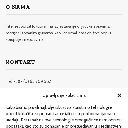
O NAMA
Internet portal fokusiran na izvještavanje o ljudskim pravima,
marginalizovanim grupama, kao i anomalijama društva poput
korupcije i nepotizma.
KONTAKT
Tel: +387 (0) 65 709 582
redakcija@etrafika.net
Upravljanje kolačićima
www.etrafika.net
Kako bismo pružili najbolje iskustvo, koristimo tehnologije
poput kolačića za pohranjivanje i/ili pristup informacijama o
uređaju. Pristanak na ove tehnologije omogućit će nam obradu
Dosije
podataka kao što su ponašanje pri pregledavanju ili jedinstveni