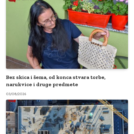
Bez skica i šema, od konca stvara torbe,
narukvice i druge predmete
03/08/2026