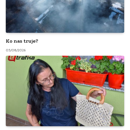
Ko nas truje?
05/08/2026