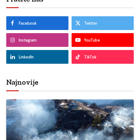
Facebook
Twitter
Instagram
YouTube
LinkedIn
TikTok
Najnovije