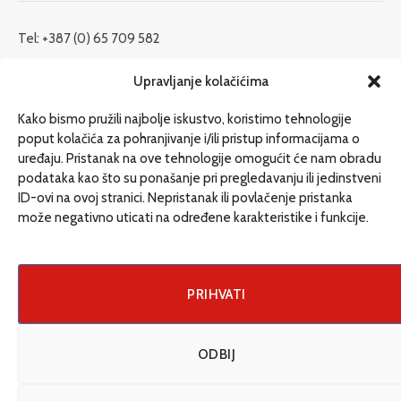
Tel: +387 (0) 65 709 582
redakcija@etrafika.net
Upravljanje kolačićima
www.etrafika.net
Kako bismo pružili najbolje iskustvo, koristimo tehnologije
poput kolačića za pohranjivanje i/ili pristup informacijama o
uređaju. Pristanak na ove tehnologije omogućit će nam obradu
Dosije
podataka kao što su ponašanje pri pregledavanju ili jedinstveni
Drugi pišu
ID-ovi na ovoj stranici. Nepristanak ili povlačenje pristanka
može negativno uticati na određene karakteristike i funkcije.
Društvo
Magazin
Može i drugačije
PRIHVATI
ENG
ODBIJ
© 2026 eTrafika. Design & Development by
Fixit d.o.o
.