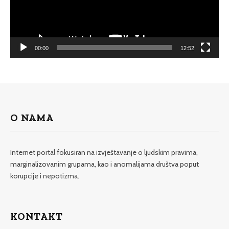
00:00
12:52
O NAMA
Internet portal fokusiran na izvještavanje o ljudskim pravima,
marginalizovanim grupama, kao i anomalijama društva poput
korupcije i nepotizma.
KONTAKT