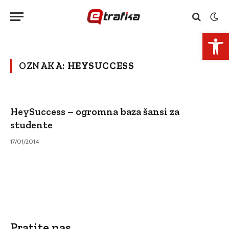
Open 
OZNAKA:
HEYSUCCESS
HeySuccess – ogromna baza šansi za
studente
17/01/2014
Pratite nas