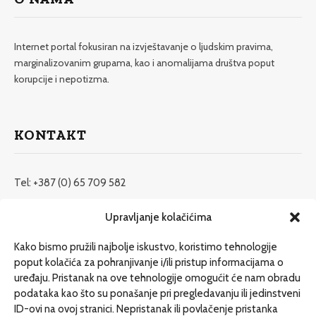
Internet portal fokusiran na izvještavanje o ljudskim pravima,
marginalizovanim grupama, kao i anomalijama društva poput
korupcije i nepotizma.
KONTAKT
Tel: +387 (0) 65 709 582
redakcija@etrafika.net
Upravljanje kolačićima
www.etrafika.net
Kako bismo pružili najbolje iskustvo, koristimo tehnologije
poput kolačića za pohranjivanje i/ili pristup informacijama o
uređaju. Pristanak na ove tehnologije omogućit će nam obradu
Dosije
podataka kao što su ponašanje pri pregledavanju ili jedinstveni
Drugi pišu
ID-ovi na ovoj stranici. Nepristanak ili povlačenje pristanka