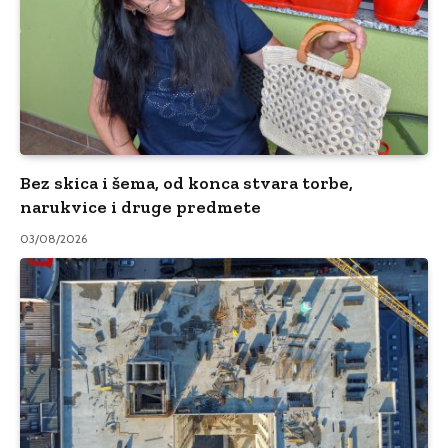
Bez skica i šema, od konca stvara torbe,
narukvice i druge predmete
03/08/2026