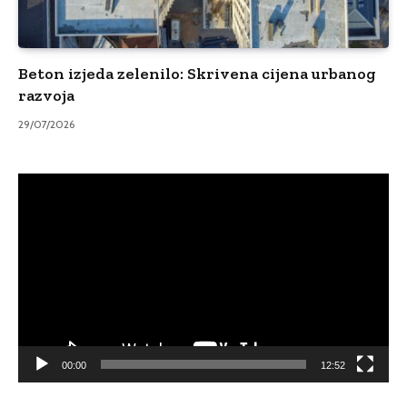
Beton izjeda zelenilo: Skrivena cijena urbanog
razvoja
29/07/2026
Video
Player
00:00
12:52