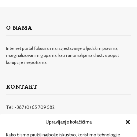
O NAMA
Internet portal fokusiran na izvještavanje o ljudskim pravima,
marginalizovanim grupama, kao i anomalijama društva poput
korupcije i nepotizma.
KONTAKT
Tel: +387 (0) 65 709 582
redakcija@etrafika.net
Upravljanje kolačićima
www.etrafika.net
Kako bismo pružili najbolje iskustvo, koristimo tehnologije