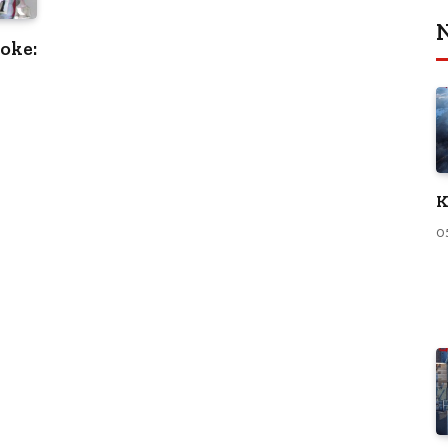
N
oke:
K
0