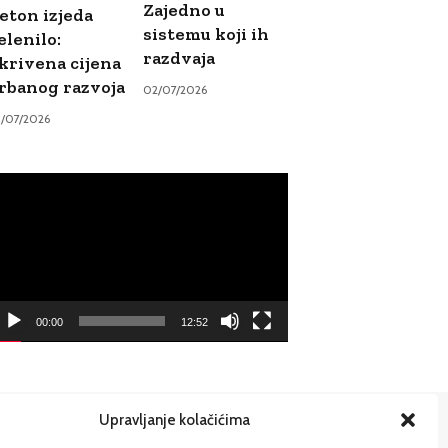
Zajedno u
eton izjeda
sistemu koji ih
elenilo:
razdvaja
krivena cijena
rbanog razvoja
02/07/2026
9/07/2026
ideo
ayer
00:00
12:52
Upravljanje kolačićima