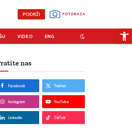
PODRŽI
Open 
ŠU
VIDEO
ENG
ratite nas
Facebook
Twitter
Instagram
YouTube
LinkedIn
TikTok