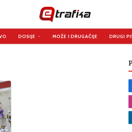
VO
DOSIJE
MOŽE I DRUGAČIJE
DRUGI PI
P