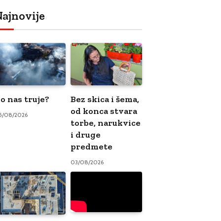
ajnovije
o nas truje?
Bez skica i šema,
od konca stvara
5/08/2026
torbe, narukvice
i druge
predmete
03/08/2026