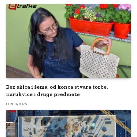
Bez skica i šema, od konca stvara torbe,
narukvice i druge predmete
03/08/2026