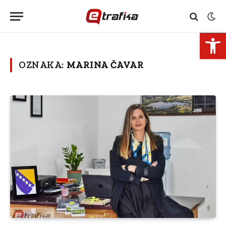
Open 
OZNAKA:
MARINA ČAVAR