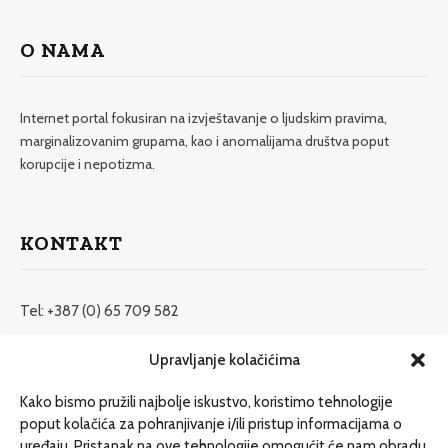
O NAMA
Internet portal fokusiran na izvještavanje o ljudskim pravima,
marginalizovanim grupama, kao i anomalijama društva poput
korupcije i nepotizma.
KONTAKT
Tel: +387 (0) 65 709 582
redakcija@etrafika.net
Upravljanje kolačićima
www.etrafika.net
Kako bismo pružili najbolje iskustvo, koristimo tehnologije
poput kolačića za pohranjivanje i/ili pristup informacijama o
uređaju. Pristanak na ove tehnologije omogućit će nam obradu