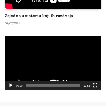
Zajedno u sistemu koji ih razdvaja
02/07/2026
Video
Player
00:00
12:52