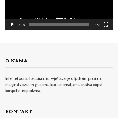
00:00
12:52
O NAMA
Internet portal fokusiran na izvještavanje o ljudskim pravima,
marginalizovanim grupama, kao i anomalijama društva poput
korupcije i nepotizma.
KONTAKT