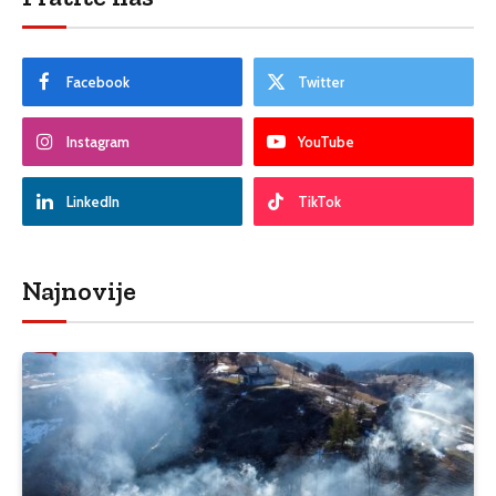
Facebook
Twitter
Instagram
YouTube
LinkedIn
TikTok
Najnovije