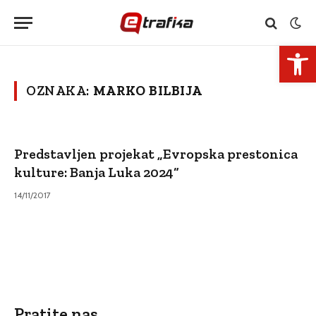
Open 
OZNAKA:
MARKO BILBIJA
Predstavljen projekat „Evropska prestonica
kulture: Banja Luka 2024“
14/11/2017
Pratite nas