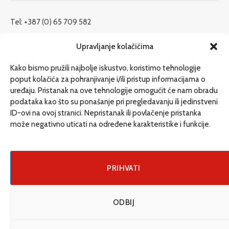
Tel: +387 (0) 65 709 582
redakcija@etrafika.net
Upravljanje kolačićima
www.etrafika.net
Kako bismo pružili najbolje iskustvo, koristimo tehnologije
poput kolačića za pohranjivanje i/ili pristup informacijama o
uređaju. Pristanak na ove tehnologije omogućit će nam obradu
Dosije
podataka kao što su ponašanje pri pregledavanju ili jedinstveni
Drugi pišu
ID-ovi na ovoj stranici. Nepristanak ili povlačenje pristanka
može negativno uticati na određene karakteristike i funkcije.
Društvo
Magazin
Može i drugačije
PRIHVATI
ENG
ODBIJ
© 2026 eTrafika. Design & Development by
Fixit d.o.o
.