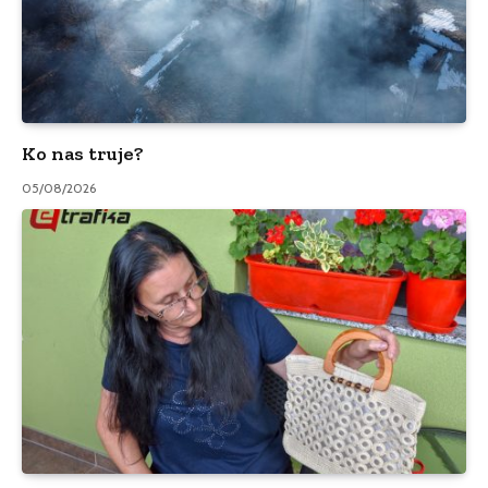
Ko nas truje?
05/08/2026