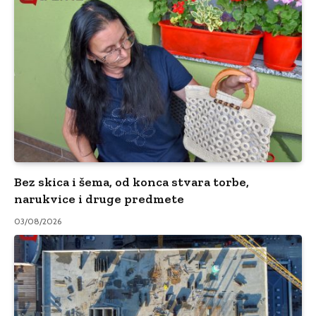
Bez skica i šema, od konca stvara torbe,
narukvice i druge predmete
03/08/2026