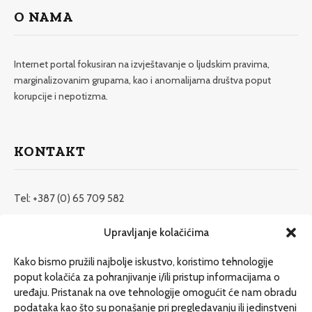
O NAMA
Internet portal fokusiran na izvještavanje o ljudskim pravima,
marginalizovanim grupama, kao i anomalijama društva poput
korupcije i nepotizma.
KONTAKT
Tel: +387 (0) 65 709 582
redakcija@etrafika.net
Upravljanje kolačićima
www.etrafika.net
Kako bismo pružili najbolje iskustvo, koristimo tehnologije
poput kolačića za pohranjivanje i/ili pristup informacijama o
uređaju. Pristanak na ove tehnologije omogućit će nam obradu
Dosije
podataka kao što su ponašanje pri pregledavanju ili jedinstveni