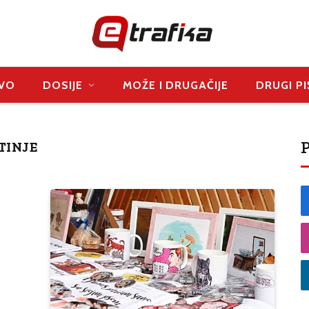
VO
DOSIJE
MOŽE I DRUGAČIJE
DRUGI PI
P
TINJE