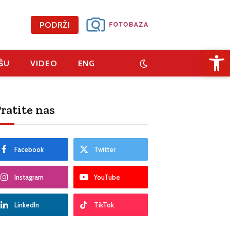
PODRŽI
Open 
ŠU
VIDEO
ENG
ratite nas
Facebook
Twitter
Instagram
YouTube
LinkedIn
TikTok