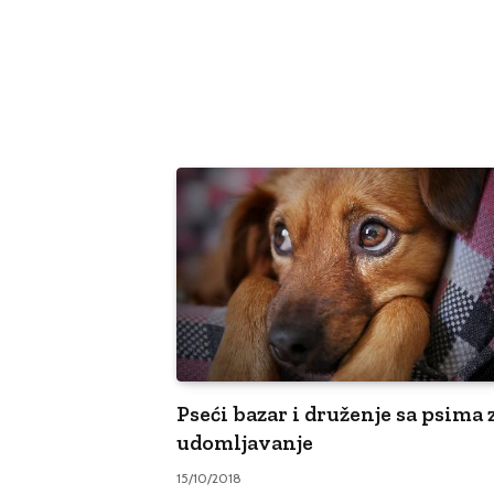
Pseći bazar i druženje sa psima 
udomljavanje
15/10/2018