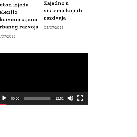
Zajedno u
eton izjeda
sistemu koji ih
elenilo:
razdvaja
krivena cijena
rbanog razvoja
02/07/2026
9/07/2026
ideo
ayer
00:00
12:52