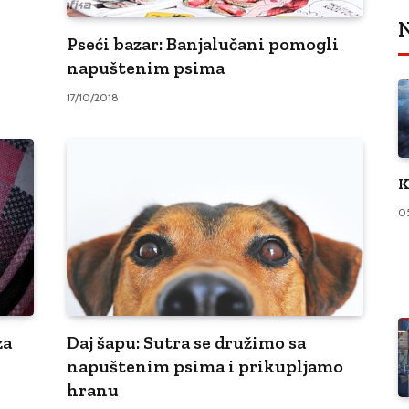
N
Pseći bazar: Banjalučani pomogli
napuštenim psima
17/10/2018
K
0
za
Daj šapu: Sutra se družimo sa
napuštenim psima i prikupljamo
hranu