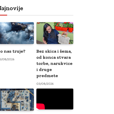
ajnovije
o nas truje?
Bez skica i šema,
od konca stvara
5/08/2026
torbe, narukvice
i druge
predmete
03/08/2026