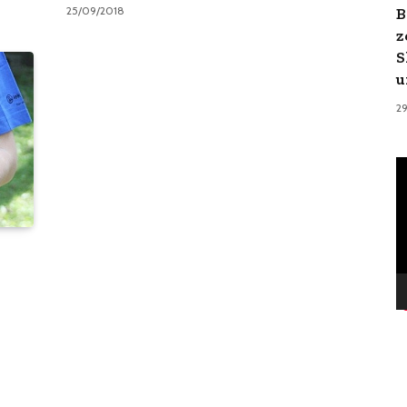
B
25/09/2018
z
S
u
2
V
Pl