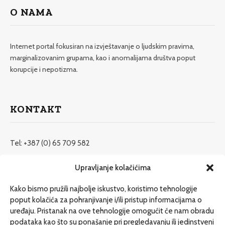
O NAMA
Internet portal fokusiran na izvještavanje o ljudskim pravima,
marginalizovanim grupama, kao i anomalijama društva poput
korupcije i nepotizma.
KONTAKT
Tel: +387 (0) 65 709 582
redakcija@etrafika.net
Upravljanje kolačićima
www.etrafika.net
Kako bismo pružili najbolje iskustvo, koristimo tehnologije
poput kolačića za pohranjivanje i/ili pristup informacijama o
uređaju. Pristanak na ove tehnologije omogućit će nam obradu
Dosije
podataka kao što su ponašanje pri pregledavanju ili jedinstveni