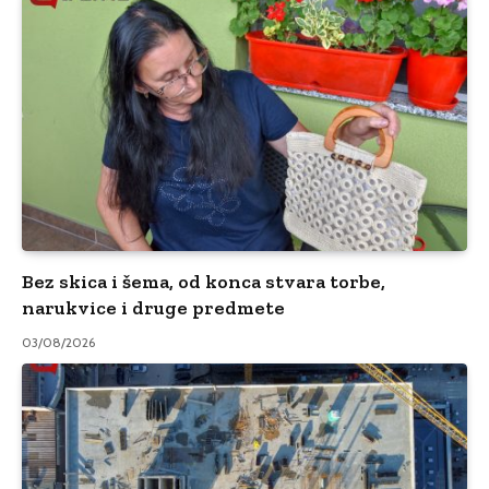
Bez skica i šema, od konca stvara torbe,
narukvice i druge predmete
03/08/2026