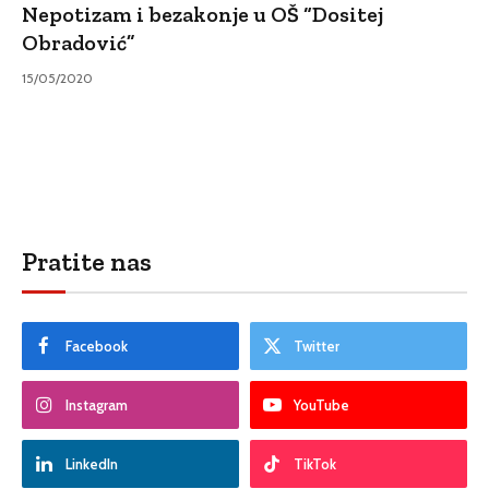
Nepotizam i bezakonje u OŠ “Dositej
Obradović”
15/05/2020
Pratite nas
Facebook
Twitter
Instagram
YouTube
LinkedIn
TikTok