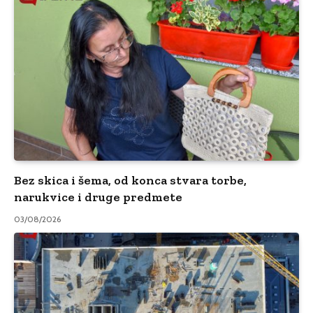
Bez skica i šema, od konca stvara torbe,
narukvice i druge predmete
03/08/2026