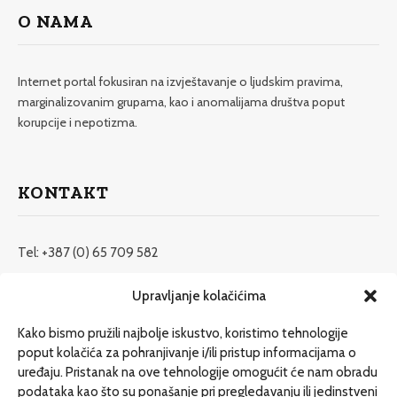
O NAMA
Internet portal fokusiran na izvještavanje o ljudskim pravima,
marginalizovanim grupama, kao i anomalijama društva poput
korupcije i nepotizma.
KONTAKT
Tel: +387 (0) 65 709 582
redakcija@etrafika.net
Upravljanje kolačićima
www.etrafika.net
Kako bismo pružili najbolje iskustvo, koristimo tehnologije
poput kolačića za pohranjivanje i/ili pristup informacijama o
uređaju. Pristanak na ove tehnologije omogućit će nam obradu
Dosije
podataka kao što su ponašanje pri pregledavanju ili jedinstveni