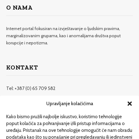
O NAMA
Internet portal fokusiran na izvještavanje o ljudskim pravima,
marginalizovanim grupama, kao i anomalijama društva poput
korupcije i nepotizma.
KONTAKT
Tel: +387 (0) 65 709 582
redakcija@etrafika.net
Upravljanje kolačićima
www.etrafika.net
Kako bismo pružili najbolje iskustvo, koristimo tehnologije
poput kolačića za pohranjivanje i/ili pristup informacijama o
uređaju. Pristanak na ove tehnologije omogućit će nam obradu
Dosije
podataka kao što su ponašanje pri pregledavanju ili jedinstveni