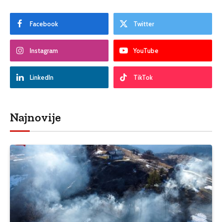
Facebook
Twitter
Instagram
YouTube
LinkedIn
TikTok
Najnovije