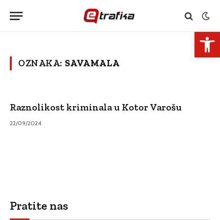
Open 
OZNAKA:
SAVAMALA
Raznolikost kriminala u Kotor Varošu
22/09/2024
Pratite nas