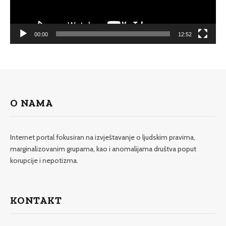
00:00
12:52
O NAMA
Internet portal fokusiran na izvještavanje o ljudskim pravima,
marginalizovanim grupama, kao i anomalijama društva poput
korupcije i nepotizma.
KONTAKT