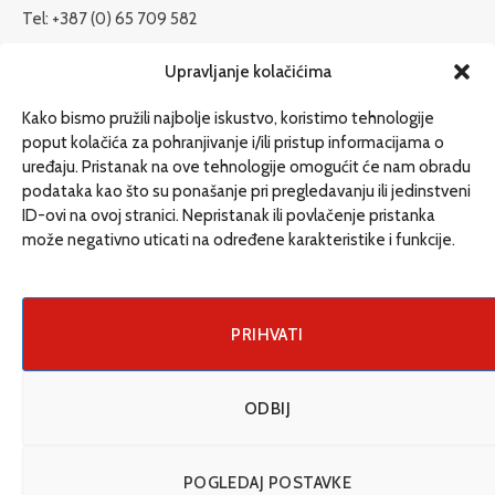
Tel: +387 (0) 65 709 582
redakcija@etrafika.net
Upravljanje kolačićima
www.etrafika.net
Kako bismo pružili najbolje iskustvo, koristimo tehnologije
poput kolačića za pohranjivanje i/ili pristup informacijama o
uređaju. Pristanak na ove tehnologije omogućit će nam obradu
Dosije
podataka kao što su ponašanje pri pregledavanju ili jedinstveni
Drugi pišu
ID-ovi na ovoj stranici. Nepristanak ili povlačenje pristanka
može negativno uticati na određene karakteristike i funkcije.
Društvo
Magazin
Može i drugačije
PRIHVATI
ENG
ODBIJ
© 2026 eTrafika. Design & Development by
Fixit d.o.o
.
POGLEDAJ POSTAVKE