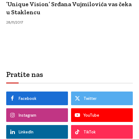
’Unique Vision’ Srđana Vujmilovića vas čeka
u Staklencu
28/11/2017
Pratite nas
Facebook
Twitter
Instagram
YouTube
LinkedIn
TikTok