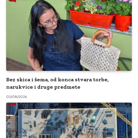
Bez skica i šema, od konca stvara torbe,
narukvice i druge predmete
03/08/2026