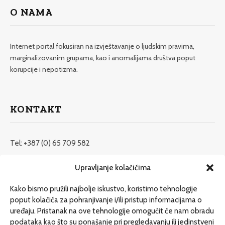
O NAMA
Internet portal fokusiran na izvještavanje o ljudskim pravima,
marginalizovanim grupama, kao i anomalijama društva poput
korupcije i nepotizma.
KONTAKT
Tel: +387 (0) 65 709 582
redakcija@etrafika.net
Upravljanje kolačićima
www.etrafika.net
Kako bismo pružili najbolje iskustvo, koristimo tehnologije
poput kolačića za pohranjivanje i/ili pristup informacijama o
uređaju. Pristanak na ove tehnologije omogućit će nam obradu
Dosije
podataka kao što su ponašanje pri pregledavanju ili jedinstveni