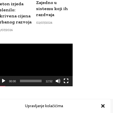
Zajedno u
eton izjeda
sistemu koji ih
elenilo:
razdvaja
krivena cijena
rbanog razvoja
02/07/2026
9/07/2026
ideo
ayer
00:00
12:52
Upravljanje kolačićima