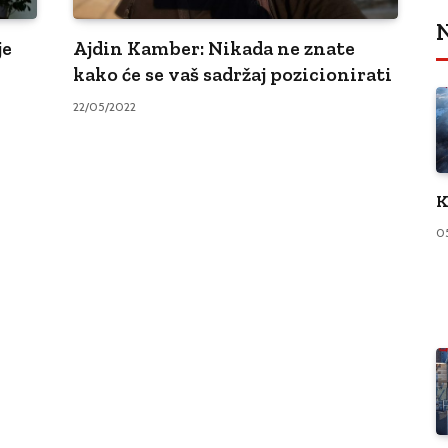
N
je
Ajdin Kamber: Nikada ne znate
kako će se vaš sadržaj pozicionirati
22/05/2022
K
0