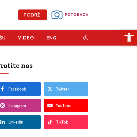
PODRŽI
Open 
ŠU
VIDEO
ENG
ratite nas
Facebook
Twitter
Instagram
YouTube
LinkedIn
TikTok