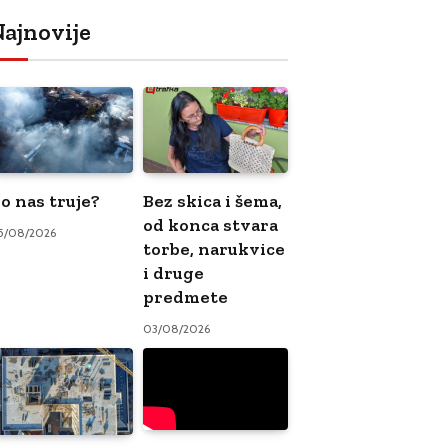
ajnovije
o nas truje?
Bez skica i šema,
od konca stvara
5/08/2026
torbe, narukvice
i druge
predmete
03/08/2026