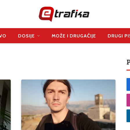
VO
DOSIJE
MOŽE I DRUGAČIJE
DRUGI PI
P