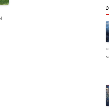
N
!
K
0