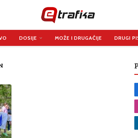
VO
DOSIJE
MOŽE I DRUGAČIJE
DRUGI PI
P
N