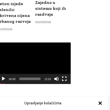
Zajedno u
eton izjeda
sistemu koji ih
elenilo:
razdvaja
krivena cijena
rbanog razvoja
02/07/2026
9/07/2026
ideo
ayer
00:00
12:52
Upravljanje kolačićima