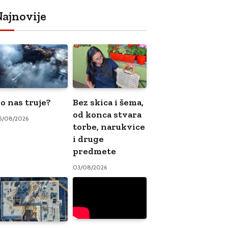
ajnovije
o nas truje?
Bez skica i šema,
od konca stvara
5/08/2026
torbe, narukvice
i druge
predmete
03/08/2026