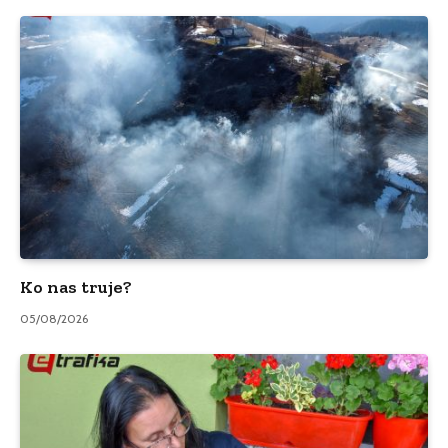
Ko nas truje?
05/08/2026