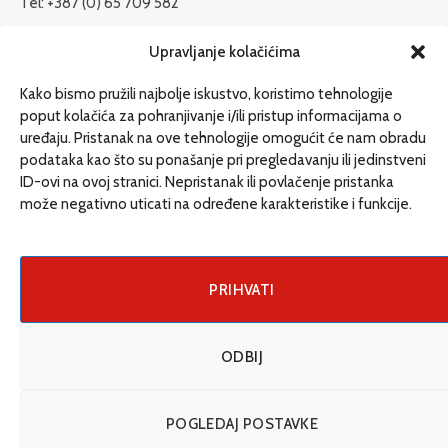
Tel: +387 (0) 65 709 582
redakcija@etrafika.net
Upravljanje kolačićima
www.etrafika.net
Kako bismo pružili najbolje iskustvo, koristimo tehnologije
poput kolačića za pohranjivanje i/ili pristup informacijama o
uređaju. Pristanak na ove tehnologije omogućit će nam obradu
Dosije
podataka kao što su ponašanje pri pregledavanju ili jedinstveni
Drugi pišu
ID-ovi na ovoj stranici. Nepristanak ili povlačenje pristanka
može negativno uticati na određene karakteristike i funkcije.
Društvo
Magazin
Može i drugačije
PRIHVATI
ENG
ODBIJ
© 2026 eTrafika. Design & Development by
Fixit d.o.o
.
POGLEDAJ POSTAVKE
Uslovi korišćenja
O nama
Impressum
Kontakt