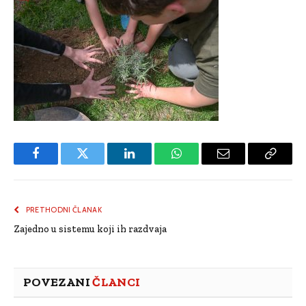
Facebook
Twitter
LinkedIn
WhatsApp
Email
Copy
Link
PRETHODNI ČLANAK
Zajedno u sistemu koji ih razdvaja
POVEZANI
ČLANCI