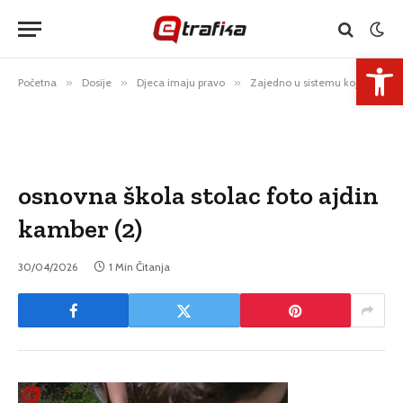
Open 
Početna
»
Dosije
»
Djeca imaju pravo
»
Zajedno u sistemu koji ih razdvaja
osnovna škola stolac foto ajdin
kamber (2)
30/04/2026
1 Min Čitanja