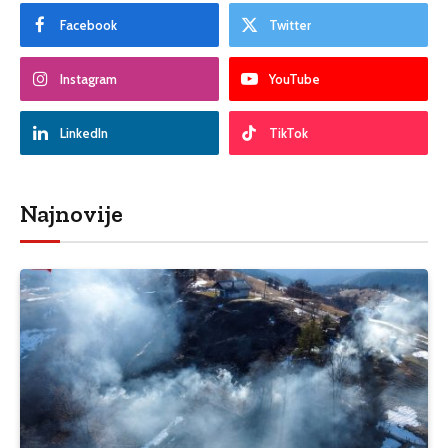
Facebook
Twitter
Instagram
YouTube
LinkedIn
TikTok
Najnovije