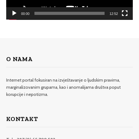
00:00
12:52
O NAMA
Internet portal fokusiran na izvještavanje o ljudskim pravima,
marginalizovanim grupama, kao i anomalijama društva poput
korupcije i nepotizma.
KONTAKT