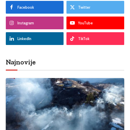
Facebook
Twitter
Instagram
YouTube
LinkedIn
TikTok
Najnovije