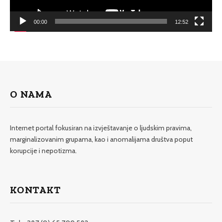
00:00
12:52
O NAMA
Internet portal fokusiran na izvještavanje o ljudskim pravima,
marginalizovanim grupama, kao i anomalijama društva poput
korupcije i nepotizma.
KONTAKT