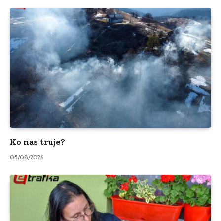
Ko nas truje?
05/08/2026