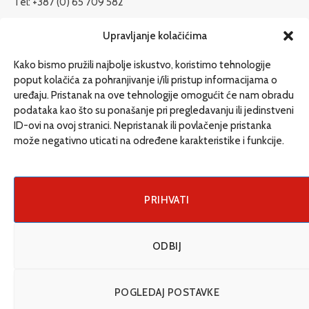
Tel: +387 (0) 65 709 582
redakcija@etrafika.net
Upravljanje kolačićima
www.etrafika.net
Kako bismo pružili najbolje iskustvo, koristimo tehnologije
poput kolačića za pohranjivanje i/ili pristup informacijama o
uređaju. Pristanak na ove tehnologije omogućit će nam obradu
Dosije
podataka kao što su ponašanje pri pregledavanju ili jedinstveni
Drugi pišu
ID-ovi na ovoj stranici. Nepristanak ili povlačenje pristanka
može negativno uticati na određene karakteristike i funkcije.
Društvo
Magazin
Može i drugačije
PRIHVATI
ENG
ODBIJ
© 2026 eTrafika. Design & Development by
Fixit d.o.o
.
POGLEDAJ POSTAVKE
Uslovi korišćenja
O nama
Impressum
Kontakt