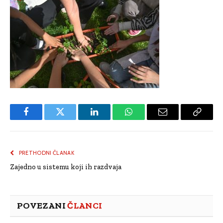
Facebook
Twitter
LinkedIn
WhatsApp
Email
Copy
Link
PRETHODNI ČLANAK
Zajedno u sistemu koji ih razdvaja
POVEZANI
ČLANCI