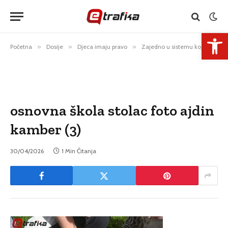
Open 
Početna
»
Dosije
»
Djeca imaju pravo
»
Zajedno u sistemu koji ih razdvaja
osnovna škola stolac foto ajdin
kamber (3)
30/04/2026
1 Min Čitanja