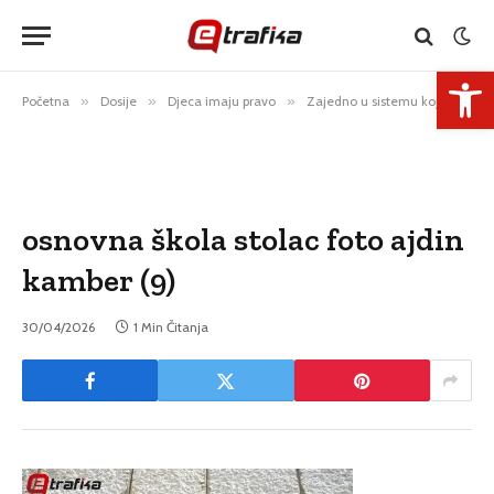
Open 
Početna
»
Dosije
»
Djeca imaju pravo
»
Zajedno u sistemu koji ih razdvaja
osnovna škola stolac foto ajdin
kamber (9)
30/04/2026
1 Min Čitanja