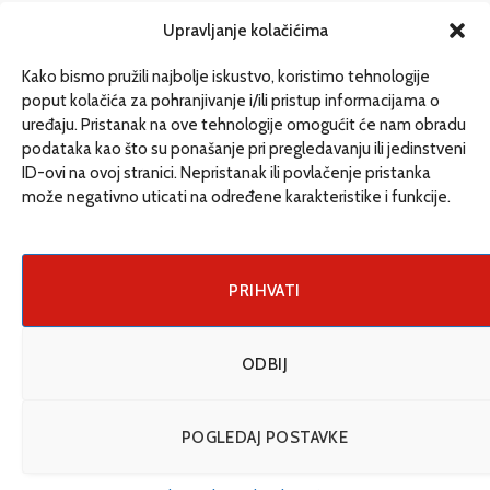
redakcija@etrafika.net
Upravljanje kolačićima
www.etrafika.net
Kako bismo pružili najbolje iskustvo, koristimo tehnologije
poput kolačića za pohranjivanje i/ili pristup informacijama o
uređaju. Pristanak na ove tehnologije omogućit će nam obradu
Dosije
podataka kao što su ponašanje pri pregledavanju ili jedinstveni
Drugi pišu
ID-ovi na ovoj stranici. Nepristanak ili povlačenje pristanka
može negativno uticati na određene karakteristike i funkcije.
Društvo
Magazin
Može i drugačije
PRIHVATI
ENG
ODBIJ
© 2026 eTrafika. Design & Development by
Fixit d.o.o
.
POGLEDAJ POSTAVKE
Uslovi korišćenja
O nama
Impressum
Kontakt