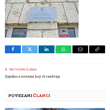
Facebook
Twitter
LinkedIn
WhatsApp
Email
Copy
Link
PRETHODNI ČLANAK
Zajedno u sistemu koji ih razdvaja
POVEZANI
ČLANCI