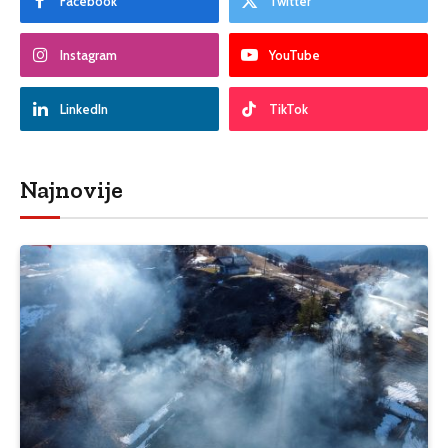
Facebook
Twitter
Instagram
YouTube
LinkedIn
TikTok
Najnovije