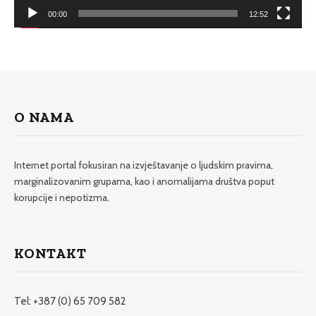
00:00
12:52
O NAMA
Internet portal fokusiran na izvještavanje o ljudskim pravima,
marginalizovanim grupama, kao i anomalijama društva poput
korupcije i nepotizma.
KONTAKT
Tel: +387 (0) 65 709 582