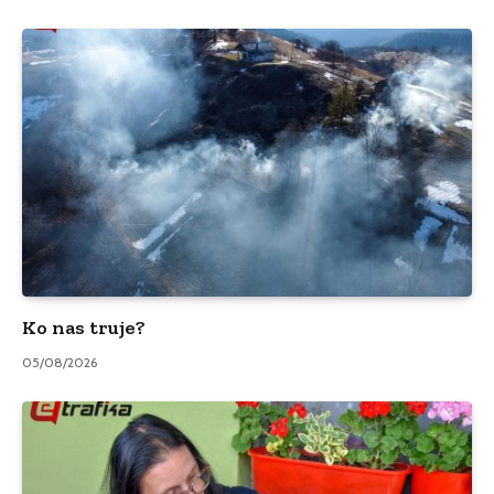
Ko nas truje?
05/08/2026