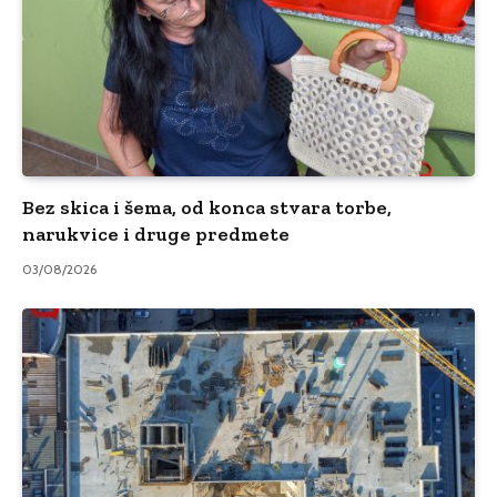
Bez skica i šema, od konca stvara torbe,
narukvice i druge predmete
03/08/2026