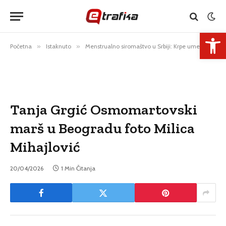
Open 
Početna
»
Istaknuto
»
Menstrualno siromaštvo u Srbiji: Krpe umesto uložaka i trpljenje bolova
Tanja Grgić Osmomartovski
marš u Beogradu foto Milica
Mihajlović
20/04/2026
1 Min Čitanja