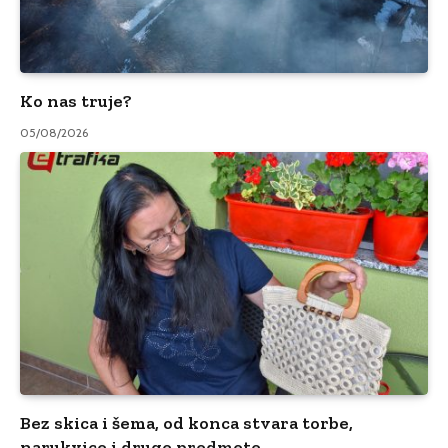
Ko nas truje?
05/08/2026
Bez skica i šema, od konca stvara torbe,
narukvice i druge predmete