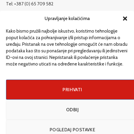
Tel: +387 (0) 65 709 582
redakcija@etrafika.net
Upravljanje kolačićima
www.etrafika.net
Kako bismo pružili najbolje iskustvo, koristimo tehnologije
poput kolačića za pohranjivanje i/ili pristup informacijama o
uređaju. Pristanak na ove tehnologije omogućit će nam obradu
Dosije
podataka kao što su ponašanje pri pregledavanju ili jedinstveni
Drugi pišu
ID-ovi na ovoj stranici. Nepristanak ili povlačenje pristanka
može negativno uticati na određene karakteristike i funkcije.
Društvo
Magazin
Može i drugačije
PRIHVATI
ENG
ODBIJ
© 2026 eTrafika. Design & Development by
Fixit d.o.o
.
POGLEDAJ POSTAVKE