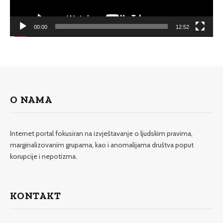
00:00
12:52
O NAMA
Internet portal fokusiran na izvještavanje o ljudskim pravima,
marginalizovanim grupama, kao i anomalijama društva poput
korupcije i nepotizma.
KONTAKT