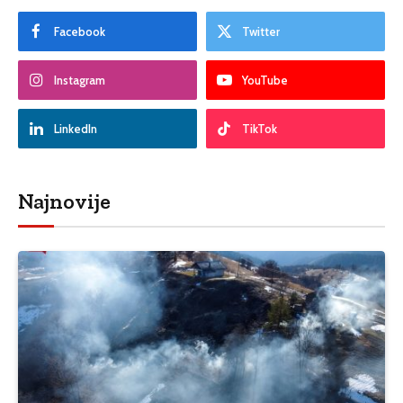
Facebook
Twitter
Instagram
YouTube
LinkedIn
TikTok
Najnovije