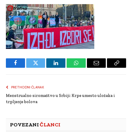
Facebook
Twitter
LinkedIn
WhatsApp
Email
Copy
Link
PRETHODNI ČLANAK
Menstrualno siromaštvo u Srbiji: Krpe umesto uložaka i
trpljenje bolova
POVEZANI
ČLANCI