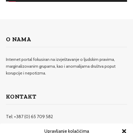
O NAMA
Internet portal fokusiran na izvještavanje o ljudskim pravima,
marginalizovanim grupama, kao i anomalijama društva poput
korupcije i nepotizma.
KONTAKT
Tel: +387 (0) 65 709 582
redakcija@etrafika.net
Upravljanje kolačićima