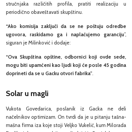
stručnjaka različitih profila, pratiti realizaciju u
periodično obaveštavati skupštinu.
“Ako komisija zaključi da se ne poštuju odredbe
ugovora, raskidamo ga i naplaćujemo garanciju
”,
siguran je Milinković i dodaje:
“Ova Skupština opštine, odbornici koji ovde sede,
mogu biti upamćeni kao ljudi koji će posle 45 godina
doprineti da se u Gacku otvori fabrika”
.
Solar u magli
Vukota Govedarica, poslanik iz Gacka ne deli
načelnikov optimizam. On tvrdi da je u pitanju tašna-
mašna firma iza koje stoji Veljko Vukelić, kum Milorada