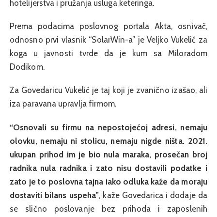
hotelijerstva i pružanja usluga keteringa.
Prema podacima poslovnog portala Akta, osnivač,
odnosno prvi vlasnik “SolarWin-a” je Veljko Vukelić za
koga u javnosti tvrde da je kum sa Miloradom
Dodikom.
Za Govedaricu Vukelić je taj koji je zvanično izašao, ali
iza paravana upravlja firmom.
“Osnovali su firmu na nepostojećoj adresi, nemaju
olovku, nemaju ni stolicu, nemaju nigde ništa. 2021.
ukupan prihod im je bio nula maraka, prosečan broj
radnika nula radnika i zato nisu dostavili podatke i
zato je to poslovna tajna iako odluka kaže da moraju
dostaviti bilans uspeha”
, kaže Govedarica i dodaje da
se slično poslovanje bez prihoda i zaposlenih