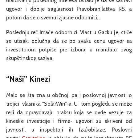
utvrđivanju posebnog interesa ostalo je da se sastavi
ugovor i dobije saglasnost Pravobranilaštva RS, a
potom da se o svemu izjasne odbornici. .
Poslednju reč imaće odbornici. Vlast u Gacku je, stiče
se utisak, odlučna da se po svaku cenu ugovor sa
investitorom potpiše pre izbora, u mandatu ovog
skupštinskog saziva.
“Naši” Kinezi
Malo se šta zna u občnoj, pa i poslovnoj javnosti o
trojici vlasnika “SolarWin”-a. U tom pogledu se može
reći da opravdavaju praksu koja se ovde vezuje za
kineske investicije i firme- ugovori su skriveni od
javnosti, a inspektori ih (za)obilaze. Poslovni