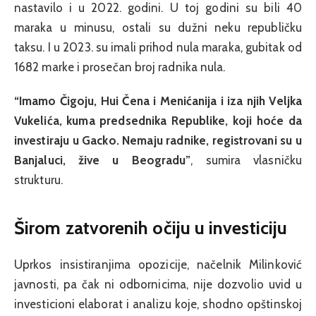
nastavilo i u 2022. godini. U toj godini su bili 40
maraka u minusu, ostali su dužni neku republičku
taksu. I u 2023. su imali prihod nula maraka, gubitak od
1682 marke i prosečan broj radnika nula.
“Imamo Čigoju, Hui Čena i Menićanija i iza njih Veljka
Vukelića, kuma predsednika Republike, koji hoće da
investiraju u Gacko. Nemaju radnike, registrovani su u
Banjaluci, žive u Beogradu”
, sumira vlasničku
strukturu.
Širom zatvorenih očiju u investiciju
Uprkos insistiranjima opozicije, načelnik Milinković
javnosti, pa čak ni odbornicima, nije dozvolio uvid u
investicioni elaborat i analizu koje, shodno opštinskoj