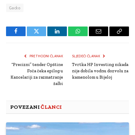
Gacko
Facebook
Twitter
LinkedIn
WhatsApp
Email
Copy
Link
PRETHODNI ČLANAK
SLJEDEĆI ČLANAK
“Precizni” tender Opštine
Tvrtka HP Investing nikada
Foča čeka epilog u
nije dobila vodnu dozvolu za
Kancelariji za razmatranje
kamenolom u Bijeloj
žalbi
POVEZANI
ČLANCI