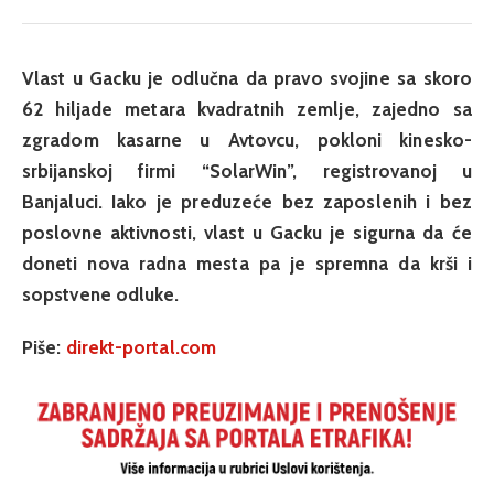
Vlast u Gacku je odlučna da pravo svojine sa skoro
62 hiljade metara kvadratnih zemlje, zajedno sa
zgradom kasarne u Avtovcu, pokloni kinesko-
srbijanskoj firmi “SolarWin”, registrovanoj u
Banjaluci. Iako je preduzeće bez zaposlenih i bez
poslovne aktivnosti, vlast u Gacku je sigurna da će
doneti nova radna mesta pa je spremna da krši i
sopstvene odluke.
Piše:
direkt-portal.com