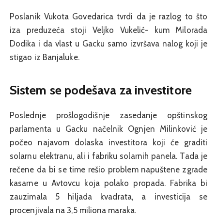
Poslanik Vukota Govedarica tvrdi da je razlog to što
iza preduzeća stoji Veljko Vukelić- kum Milorada
Dodika i da vlast u Gacku samo izvršava nalog koji je
stigao iz Banjaluke.
Sistem se podešava za investitore
Poslednje prošlogodišnje zasedanje opštinskog
parlamenta u Gacku načelnik Ognjen Milinković je
počeo najavom dolaska investitora koji će graditi
solarnu elektranu, ali i fabriku solarnih panela. Tada je
rečene da bi se time rešio problem napuštene zgrade
kasarne u Avtovcu koja polako propada. Fabrika bi
zauzimala 5 hiljada kvadrata, a investicija se
procenjivala na 3,5 miliona maraka.