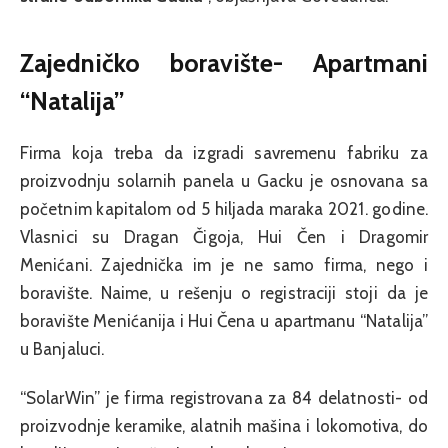
Zajedničko boravište- Apartmani
“Natalija”
Firma koja treba da izgradi savremenu fabriku za
proizvodnju solarnih panela u Gacku je osnovana sa
početnim kapitalom od 5 hiljada maraka 2021. godine.
Vlasnici su Dragan Čigoja, Hui Čen i Dragomir
Menićani. Zajednička im je ne samo firma, nego i
boravište. Naime, u rešenju o registraciji stoji da je
boravište Menićanija i Hui Čena u apartmanu “Natalija”
u Banjaluci.
“SolarWin” je firma registrovana za 84 delatnosti- od
proizvodnje keramike, alatnih mašina i lokomotiva, do