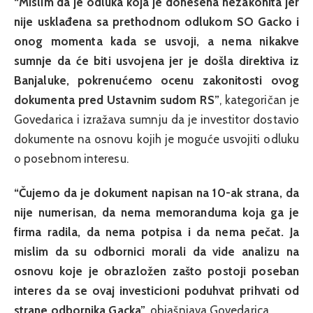
“Mislim da je odluka koja je donesena nezakonita jer
nije usklađena sa prethodnom odlukom SO Gacko i
onog momenta kada se usvoji, a nema nikakve
sumnje da će biti usvojena jer je došla direktiva iz
Banjaluke, pokrenućemo ocenu zakonitosti ovog
dokumenta pred Ustavnim sudom RS”
, kategoričan je
Govedarica i izražava sumnju da je investitor dostavio
dokumente na osnovu kojih je moguće usvojiti odluku
o posebnom interesu.
“Čujemo da je dokument napisan na 10-ak strana, da
nije numerisan, da nema memoranduma koja ga je
firma radila, da nema potpisa i da nema pečat. Ja
mislim da su odbornici morali da vide analizu na
osnovu koje je obrazložen zašto postoji poseban
interes da se ovaj investicioni poduhvat prihvati od
strane odbornika Gacka”
, objašnjava Govedarica.