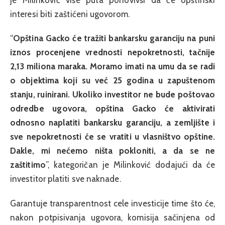
interesi biti zaštićeni ugovorom.
“
Opština Gacko će tražiti bankarsku garanciju na puni
iznos procenjene vrednosti nepokretnosti, tačnije
2,13 miliona maraka. Moramo imati na umu da se radi
o objektima koji su već 25 godina u zapuštenom
stanju, ruinirani. Ukoliko investitor ne bude poštovao
odredbe ugovora, opština Gacko će aktivirati
odnosno naplatiti bankarsku garanciju, a zemljište i
sve nepokretnosti će se vratiti u vlasništvo opštine.
Dakle, mi nećemo ništa pokloniti, a da se ne
zaštitimo
”, kategoričan je Milinković dodajući da će
investitor platiti sve naknade.
Garantuje transparentnost cele investicije time što će,
nakon potpisivanja ugovora, komisija sačinjena od