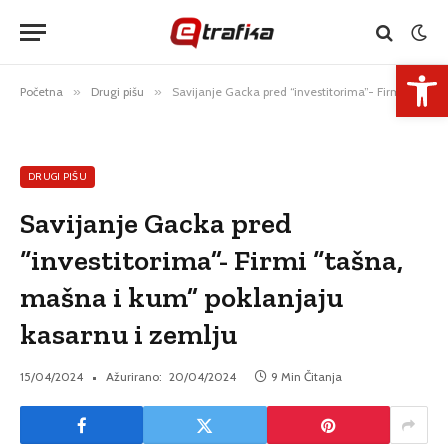
Open 
Početna
»
Drugi pišu
»
Savijanje Gacka pred “investitorima”- Firmi “tašna, mašna i kum” poklanjaju kasarnu i zemlju
DRUGI PIŠU
Savijanje Gacka pred
“investitorima”- Firmi “tašna,
mašna i kum” poklanjaju
kasarnu i zemlju
15/04/2024
Ažurirano:
20/04/2024
9 Min Čitanja