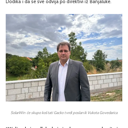
Dodika i da se sve odvija po direktivi iz Banjaluke.
SolarWin će skupo koštati Gacko tvrdi poslanik Vukota Govedarica