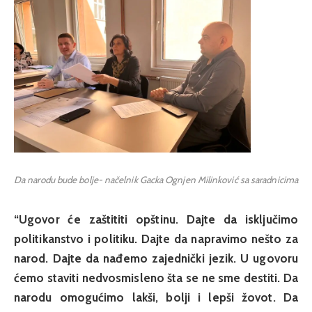
Da narodu bude bolje- načelnik Gacka Ognjen Milinković sa saradnicima
“Ugovor će zaštititi opštinu. Dajte da isključimo
politikanstvo i politiku. Dajte da napravimo nešto za
narod. Dajte da nađemo zajednički jezik. U ugovoru
ćemo staviti nedvosmisleno šta se ne sme destiti. Da
narodu omogućimo lakši, bolji i lepši žovot. Da