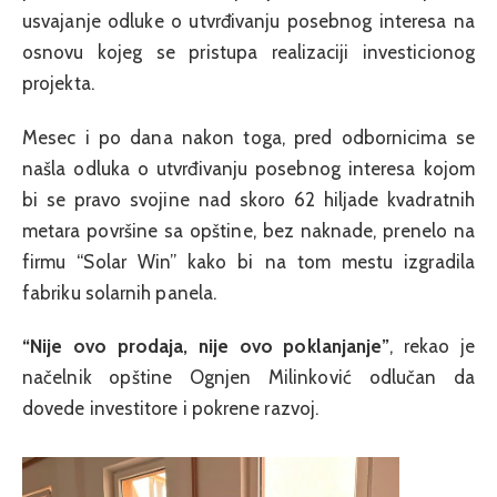
usvajanje odluke o utvrđivanju posebnog interesa na
osnovu kojeg se pristupa realizaciji investicionog
projekta.
Mesec i po dana nakon toga, pred odbornicima se
našla odluka o utvrđivanju posebnog interesa kojom
bi se pravo svojine nad skoro 62 hiljade kvadratnih
metara površine sa opštine, bez naknade, prenelo na
firmu “Solar Win” kako bi na tom mestu izgradila
fabriku solarnih panela.
“Nije ovo prodaja, nije ovo poklanjanje”
, rekao je
načelnik opštine Ognjen Milinković odlučan da
dovede investitore i pokrene razvoj.