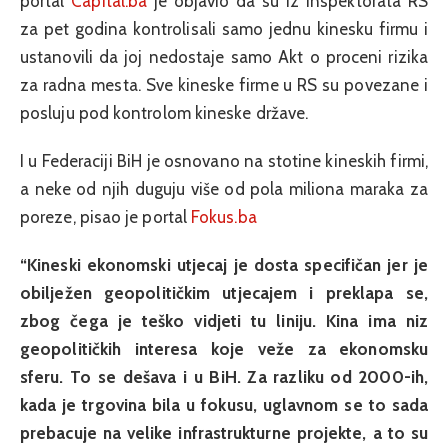
portal
Capital.ba
je objavio da su iz Inspektorata RS
za pet godina kontrolisali samo jednu kinesku firmu i
ustanovili da joj nedostaje samo Akt o proceni rizika
za radna mesta. Sve kineske firme u RS su povezane i
posluju pod kontrolom kineske države.
I u Federaciji BiH je osnovano na stotine kineskih firmi,
a neke od njih duguju više od pola miliona maraka za
poreze, pisao je portal
Fokus.ba
“Kineski ekonomski utjecaj je dosta specifičan jer je
obilježen geopolitičkim utjecajem i preklapa se,
zbog čega je teško vidjeti tu liniju. Kina ima niz
geopolitičkih interesa koje veže za ekonomsku
sferu. To se dešava i u BiH. Za razliku od 2000-ih,
kada je trgovina bila u fokusu, uglavnom se to sada
prebacuje na velike infrastrukturne projekte, a to su