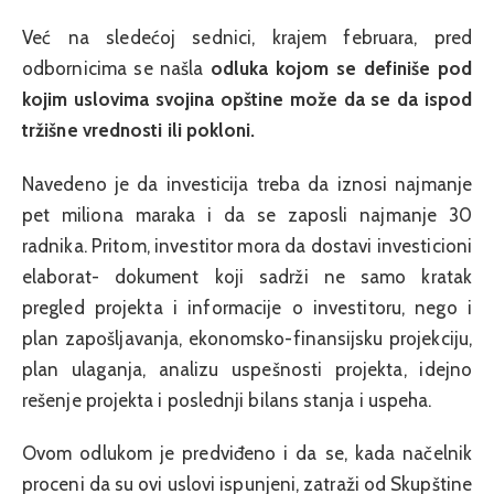
Već na sledećoj sednici, krajem februara, pred
odbornicima se našla
odluka kojom se definiše pod
kojim uslovima svojina opštine može da se da ispod
tržišne vrednosti ili pokloni.
Navedeno je da investicija treba da iznosi najmanje
pet miliona maraka i da se zaposli najmanje 30
radnika. Pritom, investitor mora da dostavi investicioni
elaborat- dokument koji sadrži ne samo kratak
pregled projekta i informacije o investitoru, nego i
plan zapošljavanja, ekonomsko-finansijsku projekciju,
plan ulaganja, analizu uspešnosti projekta, idejno
rešenje projekta i poslednji bilans stanja i uspeha.
Ovom odlukom je predviđeno i da se, kada načelnik
proceni da su ovi uslovi ispunjeni, zatraži od Skupštine