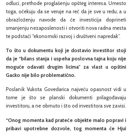
odluci, prethode proglašenju opšteg interesa. Umesto
toga, očekuju da se veruje na reč da je sve u redu, a u
obrazloženju navode da će investicija doprineti
smanjenju nezaposlenosti i otvoriti nova radna mesta
te podstaći “ekonomski razvoj i društveni napredak”.
To što u dokumentu koji je dostavio investitor stoji
da je “bilans stanja i uspeha poslovna tajna koju nije
moguće odavati drugim licima” za vlast u opštini
Gacko nije bilo problematično.
Poslanik Vukota Govedarica najveću opasnost vidi u
tome je što se planski dokumenti prilagođavaju
investitoru, a ne obrnuto i što od investitora sve zavisi.
“Onog momenta kad prateće objekte malo popravi i
pribavi upotrebne dozvole, tog momenta će Hjui