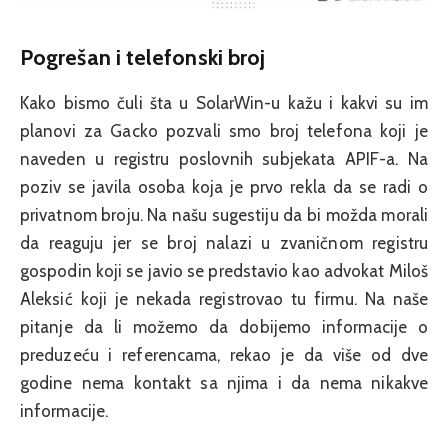
Pogrešan i telefonski broj
Kako bismo čuli šta u SolarWin-u kažu i kakvi su im
planovi za Gacko pozvali smo broj telefona koji je
naveden u registru poslovnih subjekata APIF-a. Na
poziv se javila osoba koja je prvo rekla da se radi o
privatnom broju. Na našu sugestiju da bi možda morali
da reaguju jer se broj nalazi u zvaničnom registru
gospodin koji se javio se predstavio kao advokat Miloš
Aleksić koji je nekada registrovao tu firmu. Na naše
pitanje da li možemo da dobijemo informacije o
preduzeću i referencama, rekao je da više od dve
godine nema kontakt sa njima i da nema nikakve
informacije.