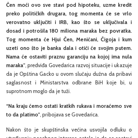
Čen moći ovo sve stavi pod hipoteku, uzme kredit
preko političkih drugara, tog momenta će se vrlo
verovatno uključiti i IRB, kao što se uključivala i
dosad i potrošila 180 miliona maraka bez povratka.
Tog momenta će Hjui Čen, Menićani, Čigoja i kum
uzeti ono što je banka dala i otići će svojim putem.
Nama će ostaviti praznu garanciju na kojoj ima nula
maraka”
, predviđa Govedarica razvoj situacije i ukazuje
da je Opština Gacko u ovom slučaju dužna da pribavi
saglasnost i Ministarstva odbrane BiH koje bi, u
suprotnom moglo da je tuži.
“Na kraju ćemo ostati kratkih rukava i moraćemo sve
to da platimo”
, pribojava se Govedarica.
Nakon što je skupštinska većina usvojila odluku o