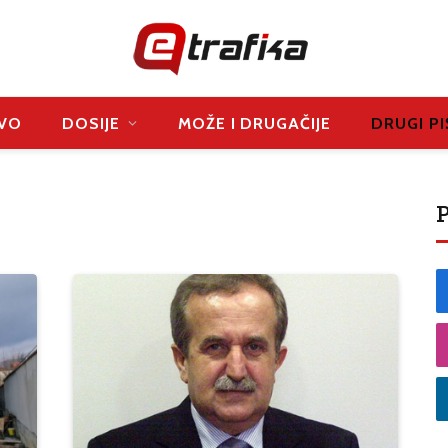
VO
DOSIJE
MOŽE I DRUGAČIJE
DRUGI PI
P