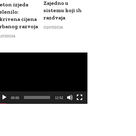
Zajedno u
eton izjeda
sistemu koji ih
elenilo:
razdvaja
krivena cijena
rbanog razvoja
02/07/2026
9/07/2026
ideo
ayer
00:00
12:52