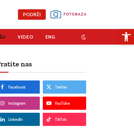
PODRŽI
Open 
ŠU
VIDEO
ENG
ratite nas
Facebook
Twitter
Instagram
YouTube
LinkedIn
TikTok