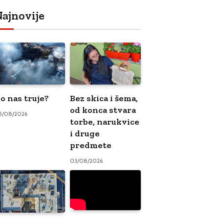
ajnovije
o nas truje?
Bez skica i šema,
od konca stvara
5/08/2026
torbe, narukvice
i druge
predmete
03/08/2026