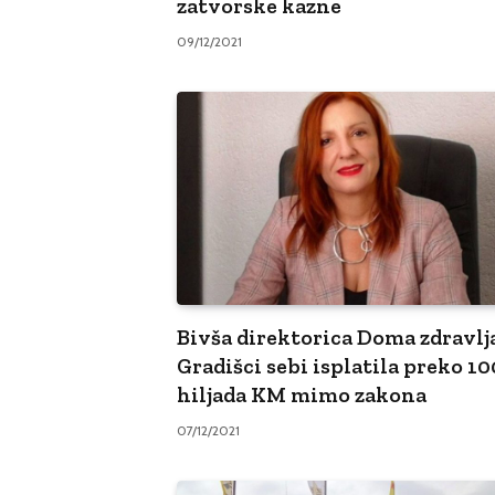
zatvorske kazne
09/12/2021
Bivša direktorica Doma zdravlj
Gradišci sebi isplatila preko 10
hiljada KM mimo zakona
07/12/2021