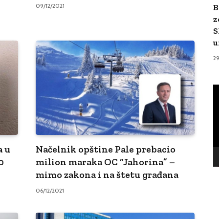
B
09/12/2021
z
S
u
2
V
Pl
a u
Načelnik opštine Pale prebacio
0
milion maraka OC “Jahorina” –
mimo zakona i na štetu građana
06/12/2021