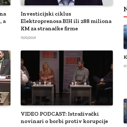
N
ena
Investicijski ciklus
, a
Elektroprenosa BIH ili 288 miliona
KM za stranačke firme
15/12/2021
K
0
VIDEO PODCAST: Istraživački
novinari o borbi protiv korupcije