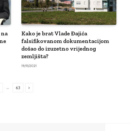
 na
Kako je brat Vlade Đajića
šne
falsifikovanom dokumentacijom
došao do izuzetno vrijednog
zemljišta?
19/11/2021
Sljedeći
…
63