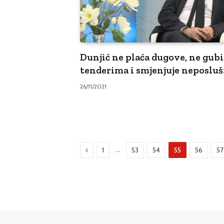
Dunjić ne plaća dugove, ne gubi
tenderima i smjenjuje neposlu
26/11/2021
Prethodni
…
1
53
54
55
56
57