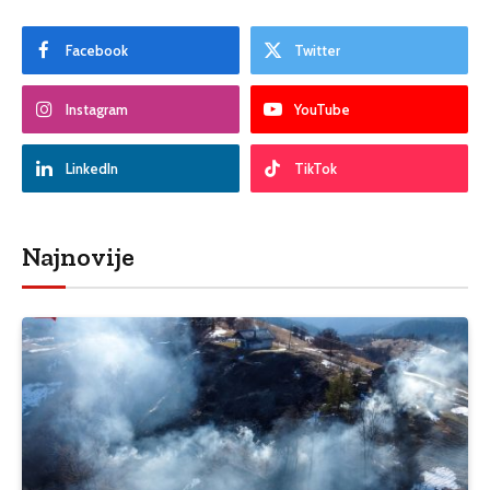
Facebook
Twitter
Instagram
YouTube
LinkedIn
TikTok
Najnovije