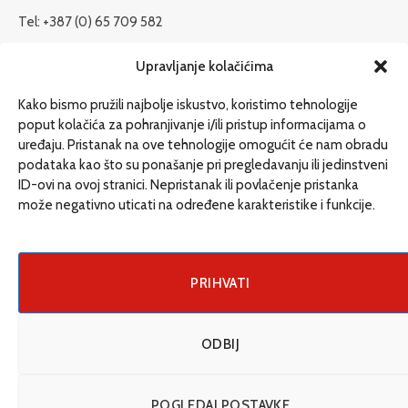
Tel: +387 (0) 65 709 582
redakcija@etrafika.net
Upravljanje kolačićima
www.etrafika.net
Kako bismo pružili najbolje iskustvo, koristimo tehnologije
poput kolačića za pohranjivanje i/ili pristup informacijama o
uređaju. Pristanak na ove tehnologije omogućit će nam obradu
Dosije
podataka kao što su ponašanje pri pregledavanju ili jedinstveni
Drugi pišu
ID-ovi na ovoj stranici. Nepristanak ili povlačenje pristanka
može negativno uticati na određene karakteristike i funkcije.
Društvo
Magazin
Može i drugačije
PRIHVATI
ENG
ODBIJ
© 2026 eTrafika. Design & Development by
Fixit d.o.o
.
POGLEDAJ POSTAVKE