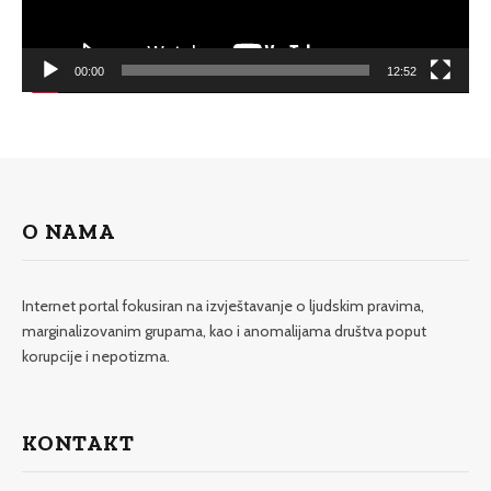
00:00
12:52
O NAMA
Internet portal fokusiran na izvještavanje o ljudskim pravima,
marginalizovanim grupama, kao i anomalijama društva poput
korupcije i nepotizma.
KONTAKT