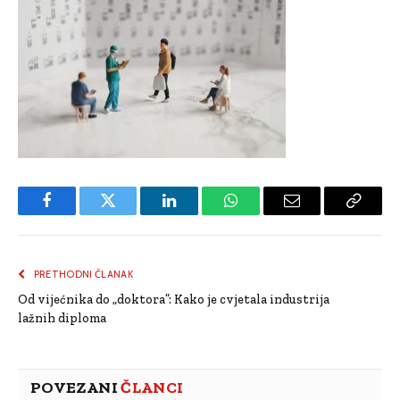
Facebook
Twitter
LinkedIn
WhatsApp
Email
Copy
Link
PRETHODNI ČLANAK
Od vijećnika do „doktora”: Kako je cvjetala industrija
lažnih diploma
POVEZANI
ČLANCI