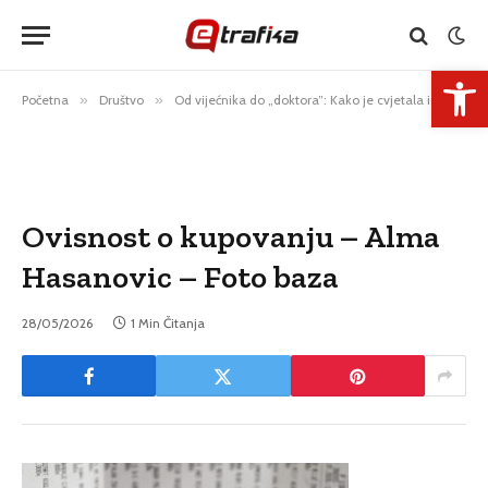
Open 
Početna
»
Društvo
»
Od vijećnika do „doktora”: Kako je cvjetala industrija lažnih diploma
Ovisnost o kupovanju – Alma
Hasanovic – Foto baza
28/05/2026
1 Min Čitanja