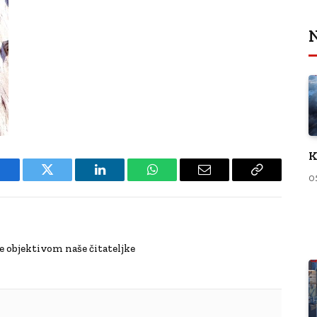
N
K
0
Facebook
Twitter
LinkedIn
WhatsApp
Email
Copy
Link
ne objektivom naše čitateljke