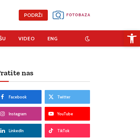
PODRŽI
Open 
ŠU
VIDEO
ENG
ratite nas
Facebook
Twitter
Instagram
YouTube
LinkedIn
TikTok