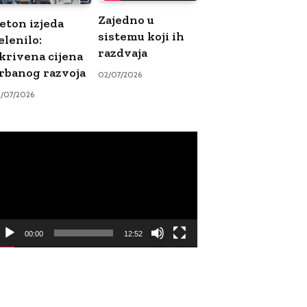
Zajedno u
eton izjeda
sistemu koji ih
elenilo:
razdvaja
krivena cijena
rbanog razvoja
02/07/2026
9/07/2026
ideo
ayer
00:00
12:52