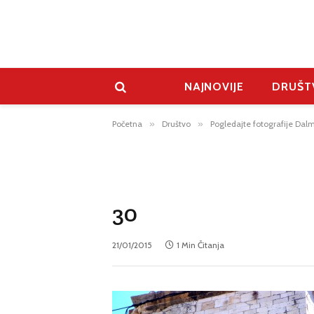
NAJNOVIJE
DRUŠT
Početna
»
Društvo
»
Pogledajte fotografije Dalm
30
21/01/2015
1 Min Čitanja