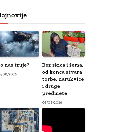
ajnovije
o nas truje?
Bez skica i šema,
od konca stvara
5/08/2026
torbe, narukvice
i druge
predmete
03/08/2026