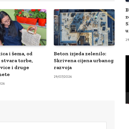
B
z
S
u
2
ica i šema, od
Beton izjeda zelenilo:
V
 stvara torbe,
Skrivena cijena urbanog
Pl
vice i druge
razvoja
mete
29/07/2026
026