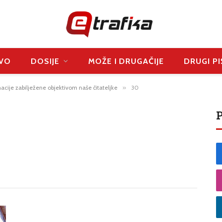
VO
DOSIJE
MOŽE I DRUGAČIJE
DRUGI PI
acije zabilježene objektivom naše čitateljke
»
30
P