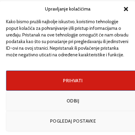
redakcija@etrafika.net
Upravljanje kolačićima
www.etrafika.net
Kako bismo pružili najbolje iskustvo, koristimo tehnologije
poput kolačića za pohranjivanje i/ili pristup informacijama o
uređaju. Pristanak na ove tehnologije omogućit će nam obradu
Dosije
podataka kao što su ponašanje pri pregledavanju ili jedinstveni
Drugi pišu
ID-ovi na ovoj stranici. Nepristanak ili povlačenje pristanka
može negativno uticati na određene karakteristike i funkcije.
Društvo
Magazin
Može i drugačije
PRIHVATI
ENG
ODBIJ
© 2026 eTrafika. Design & Development by
Fixit d.o.o
.
POGLEDAJ POSTAVKE
Uslovi korišćenja
O nama
Impressum
Kontakt