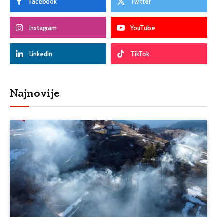
Facebook
Twitter
Instagram
YouTube
LinkedIn
TikTok
Najnovije