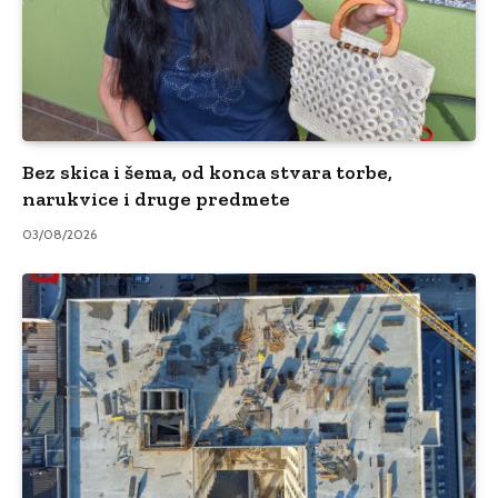
Bez skica i šema, od konca stvara torbe,
narukvice i druge predmete
03/08/2026