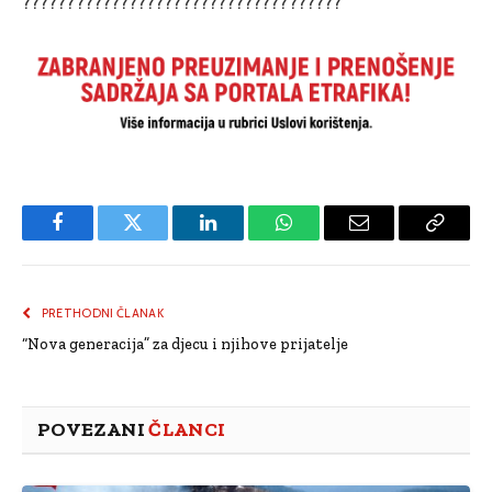
????????????????????????????????????
Facebook
Twitter
LinkedIn
WhatsApp
Email
Copy
Link
PRETHODNI ČLANAK
“Nova generacija” za djecu i njihove prijatelje
POVEZANI
ČLANCI