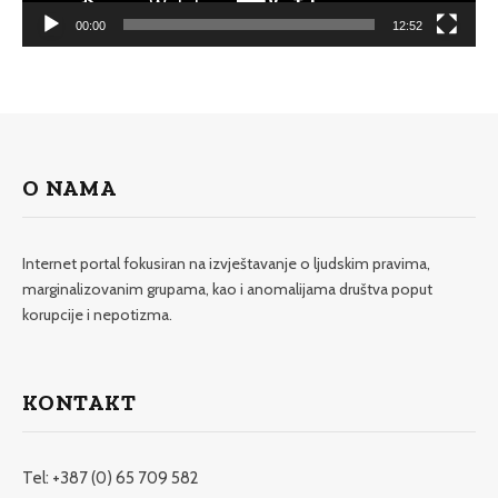
00:00
12:52
O NAMA
Internet portal fokusiran na izvještavanje o ljudskim pravima,
marginalizovanim grupama, kao i anomalijama društva poput
korupcije i nepotizma.
KONTAKT
Tel: +387 (0) 65 709 582