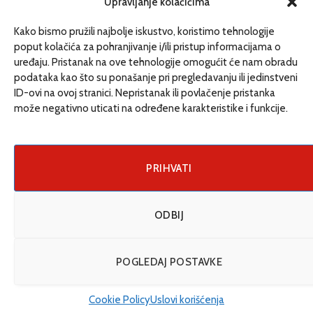
Upravljanje kolačićima
www.etrafika.net
Kako bismo pružili najbolje iskustvo, koristimo tehnologije
poput kolačića za pohranjivanje i/ili pristup informacijama o
uređaju. Pristanak na ove tehnologije omogućit će nam obradu
Dosije
podataka kao što su ponašanje pri pregledavanju ili jedinstveni
Drugi pišu
ID-ovi na ovoj stranici. Nepristanak ili povlačenje pristanka
može negativno uticati na određene karakteristike i funkcije.
Društvo
Magazin
Može i drugačije
PRIHVATI
ENG
ODBIJ
© 2026 eTrafika. Design & Development by
Fixit d.o.o
.
POGLEDAJ POSTAVKE
Uslovi korišćenja
O nama
Impressum
Kontakt
Cookie Policy (EU)
Cookie Policy
Uslovi korišćenja