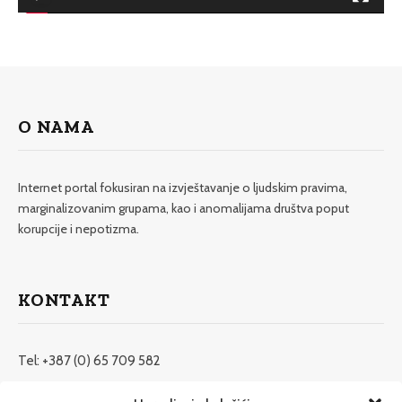
O NAMA
Internet portal fokusiran na izvještavanje o ljudskim pravima,
marginalizovanim grupama, kao i anomalijama društva poput
korupcije i nepotizma.
KONTAKT
Tel: +387 (0) 65 709 582
redakcija@etrafika.net