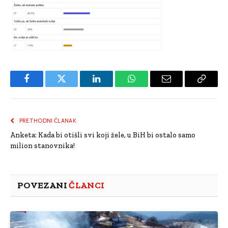
Facebook
Twitter
LinkedIn
WhatsApp
Email
Copy
Link
PRETHODNI ČLANAK
Anketa: Kada bi otišli svi koji žele, u BiH bi ostalo samo
milion stanovnika!
POVEZANI
ČLANCI