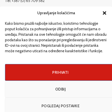
Tel: +387 (0) 65 709 582
redakcija@etrafika.net
Upravljanje kolačićima
www.etrafika.net
Kako bismo pružili najbolje iskustvo, koristimo tehnologije
poput kolačića za pohranjivanje i/ili pristup informacijama o
uređaju. Pristanak na ove tehnologije omogućit će nam obradu
Dosije
podataka kao što su ponašanje pri pregledavanju ili jedinstveni
Drugi pišu
ID-ovi na ovoj stranici. Nepristanak ili povlačenje pristanka
može negativno uticati na određene karakteristike i funkcije.
Društvo
Magazin
Može i drugačije
PRIHVATI
ENG
ODBIJ
© 2026 eTrafika. Design & Development by
Fixit d.o.o
.
POGLEDAJ POSTAVKE
Uslovi korišćenja
O nama
Impressum
Kontakt