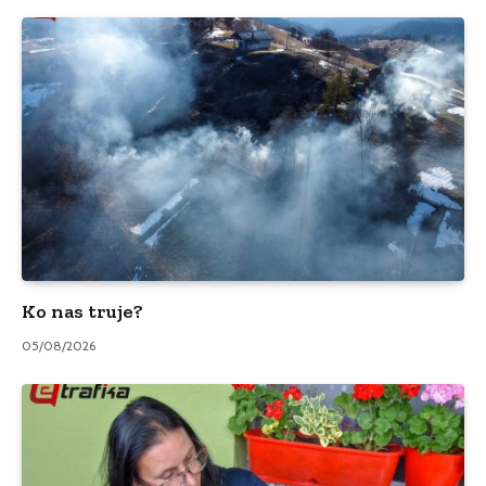
Ko nas truje?
05/08/2026