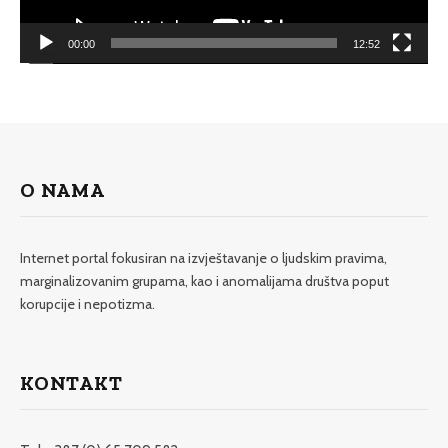
00:00
12:52
O NAMA
Internet portal fokusiran na izvještavanje o ljudskim pravima,
marginalizovanim grupama, kao i anomalijama društva poput
korupcije i nepotizma.
KONTAKT