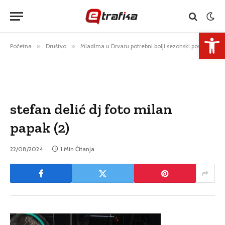
Open 
Početna
»
Društvo
»
Mladima u Drvaru potrebni bolji sezonski poslovi
»
stefan delić dj foto milan
papak (2)
22/08/2024
1 Min Čitanja