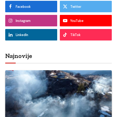
Facebook
Twitter
Instagram
YouTube
LinkedIn
TikTok
Najnovije