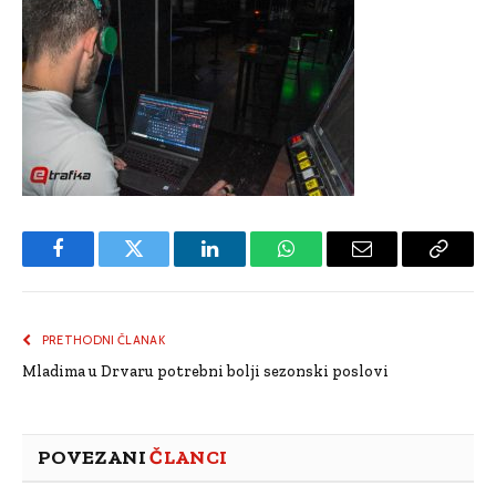
Facebook
Twitter
LinkedIn
WhatsApp
Email
Copy
Link
PRETHODNI ČLANAK
Mladima u Drvaru potrebni bolji sezonski poslovi
POVEZANI
ČLANCI