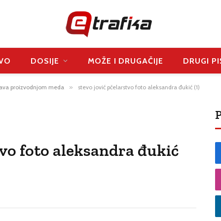
VO
DOSIJE
MOŽE I DRUGAČIJE
DRUGI PI
java proizvodnjom meda
»
stevo jović pčelarstvo foto aleksandra đukić (1)
P
tvo foto aleksandra đukić