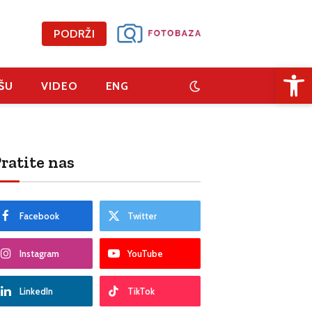
PODRŽI
Open 
ŠU
VIDEO
ENG
ratite nas
Facebook
Twitter
Instagram
YouTube
LinkedIn
TikTok