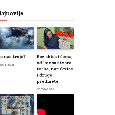
ajnovije
o nas truje?
Bez skica i šema,
od konca stvara
5/08/2026
torbe, narukvice
i druge
predmete
03/08/2026