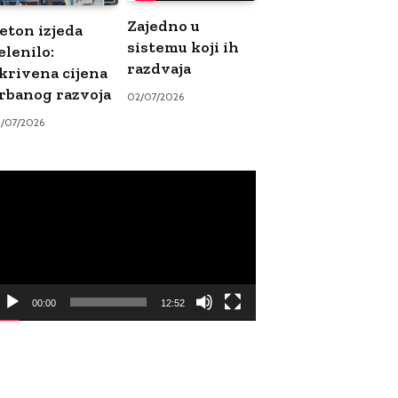
Zajedno u
eton izjeda
sistemu koji ih
elenilo:
razdvaja
krivena cijena
rbanog razvoja
02/07/2026
9/07/2026
ideo
ayer
00:00
12:52