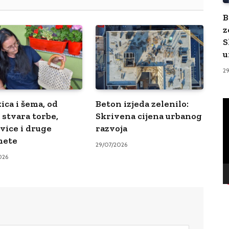
B
z
S
u
2
V
ica i šema, od
Beton izjeda zelenilo:
Pl
 stvara torbe,
Skrivena cijena urbanog
vice i druge
razvoja
mete
29/07/2026
026