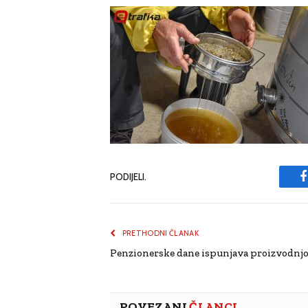
PODIJELI.
PRETHODNI ČLANAK
Penzionerske dane ispunjava proizvodn
POVEZANI
ČLANCI