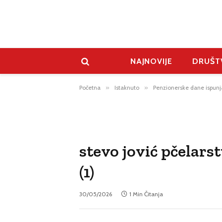
NAJNOVIJE
DRUŠT
Početna
»
Istaknuto
»
Penzionerske dane ispun
stevo jović pčelars
(1)
30/05/2026
1 Min Čitanja