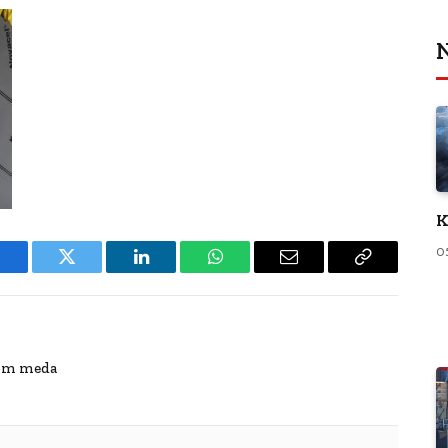
N
K
0
Facebook
Twitter
LinkedIn
WhatsApp
Email
Copy
Link
jom meda