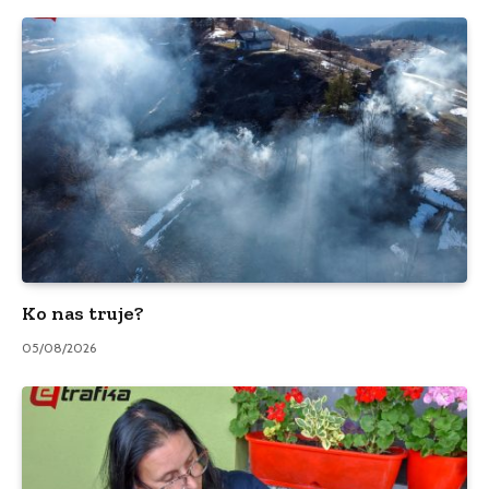
Ko nas truje?
05/08/2026