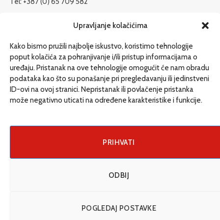
Tel: +387 (0) 65 709 582
redakcija@etrafika.net
Upravljanje kolačićima
www.etrafika.net
Kako bismo pružili najbolje iskustvo, koristimo tehnologije
poput kolačića za pohranjivanje i/ili pristup informacijama o
uređaju. Pristanak na ove tehnologije omogućit će nam obradu
Dosije
podataka kao što su ponašanje pri pregledavanju ili jedinstveni
Drugi pišu
ID-ovi na ovoj stranici. Nepristanak ili povlačenje pristanka
može negativno uticati na određene karakteristike i funkcije.
Društvo
Magazin
Može i drugačije
PRIHVATI
ENG
ODBIJ
© 2026 eTrafika. Design & Development by
Fixit d.o.o
.
POGLEDAJ POSTAVKE
Uslovi korišćenja
O nama
Impressum
Kontakt