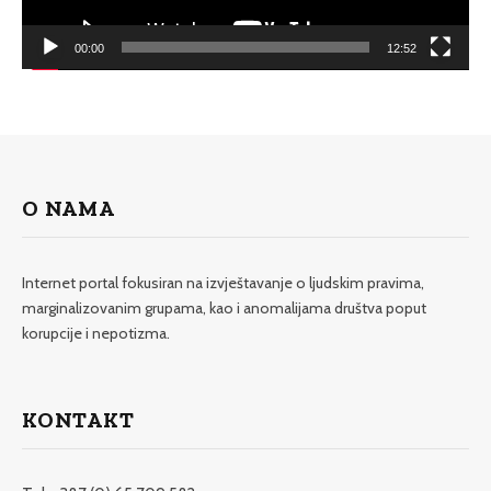
00:00
12:52
O NAMA
Internet portal fokusiran na izvještavanje o ljudskim pravima,
marginalizovanim grupama, kao i anomalijama društva poput
korupcije i nepotizma.
KONTAKT