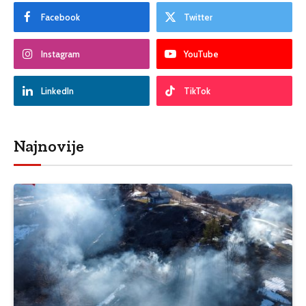
Facebook
Twitter
Instagram
YouTube
LinkedIn
TikTok
Najnovije