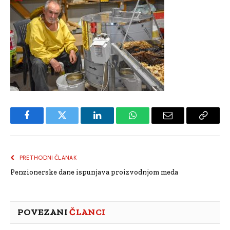
Facebook
Twitter
LinkedIn
WhatsApp
Email
Copy
Link
PRETHODNI ČLANAK
Penzionerske dane ispunjava proizvodnjom meda
POVEZANI
ČLANCI