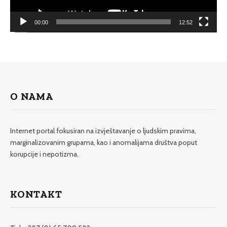
00:00
12:52
O NAMA
Internet portal fokusiran na izvještavanje o ljudskim pravima,
marginalizovanim grupama, kao i anomalijama društva poput
korupcije i nepotizma.
KONTAKT