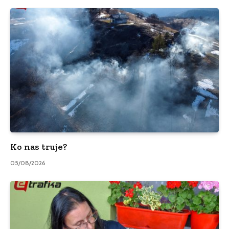
Ko nas truje?
05/08/2026