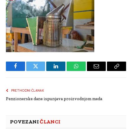
Facebook
Twitter
LinkedIn
WhatsApp
Email
Copy
Link
PRETHODNI ČLANAK
Penzionerske dane ispunjava proizvodnjom meda
POVEZANI
ČLANCI