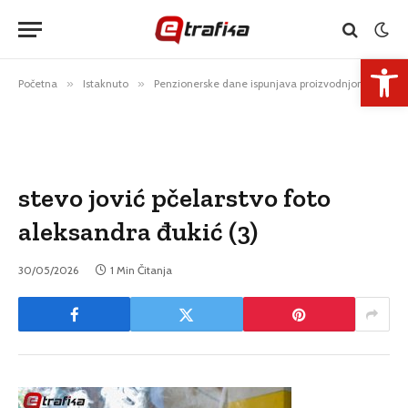
Open 
Početna
»
Istaknuto
»
Penzionerske dane ispunjava proizvodnjom meda
stevo jović pčelarstvo foto
aleksandra đukić (3)
30/05/2026
1 Min Čitanja