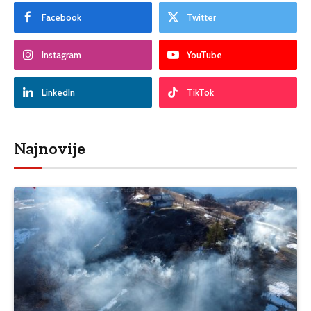
Facebook
Twitter
Instagram
YouTube
LinkedIn
TikTok
Najnovije