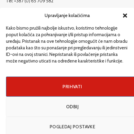
Tel: +387 (0) 65 709 582
redakcija@etrafika.net
Upravljanje kolačićima
www.etrafika.net
Kako bismo pružili najbolje iskustvo, koristimo tehnologije
poput kolačića za pohranjivanje i/ili pristup informacijama o
uređaju. Pristanak na ove tehnologije omogućit će nam obradu
Dosije
podataka kao što su ponašanje pri pregledavanju ili jedinstveni
Drugi pišu
ID-ovi na ovoj stranici. Nepristanak ili povlačenje pristanka
može negativno uticati na određene karakteristike i funkcije.
Društvo
Magazin
Može i drugačije
PRIHVATI
ENG
ODBIJ
© 2026 eTrafika. Design & Development by
Fixit d.o.o
.
POGLEDAJ POSTAVKE
Uslovi korišćenja
O nama
Impressum
Kontakt