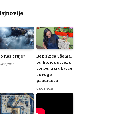
ajnovije
o nas truje?
Bez skica i šema,
od konca stvara
5/08/2026
torbe, narukvice
i druge
predmete
03/08/2026