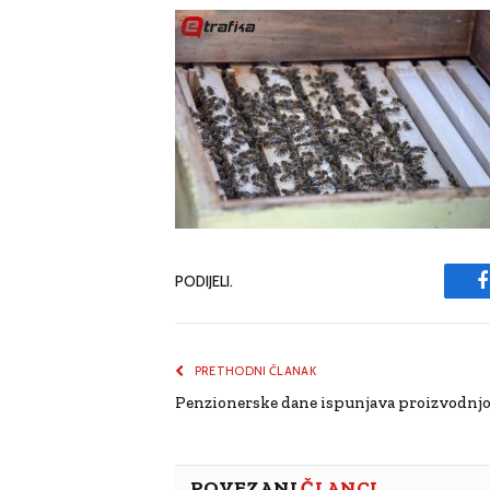
PODIJELI.
PRETHODNI ČLANAK
Penzionerske dane ispunjava proizvodn
POVEZANI
ČLANCI