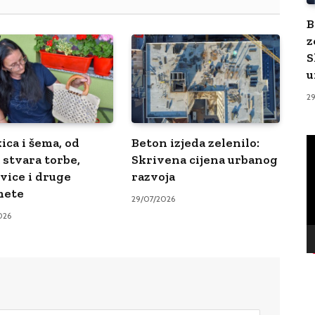
B
z
S
u
2
V
ica i šema, od
Beton izjeda zelenilo:
Pl
 stvara torbe,
Skrivena cijena urbanog
vice i druge
razvoja
mete
29/07/2026
026