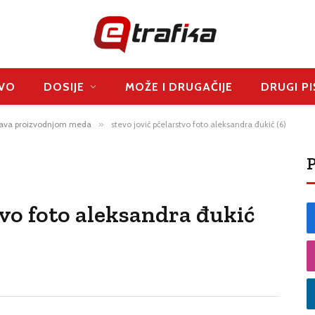
VO
DOSIJE
MOŽE I DRUGAČIJE
DRUGI PI
java proizvodnjom meda
»
stevo jović pčelarstvo foto aleksandra đukić (6)
P
tvo foto aleksandra đukić