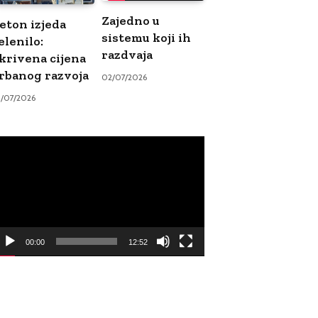
Zajedno u
eton izjeda
sistemu koji ih
elenilo:
razdvaja
krivena cijena
rbanog razvoja
02/07/2026
9/07/2026
ideo
ayer
00:00
12:52