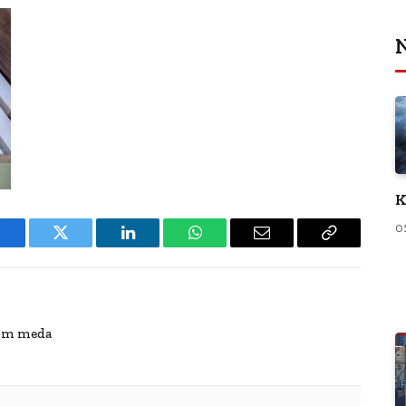
N
K
0
Facebook
Twitter
LinkedIn
WhatsApp
Email
Copy
Link
jom meda