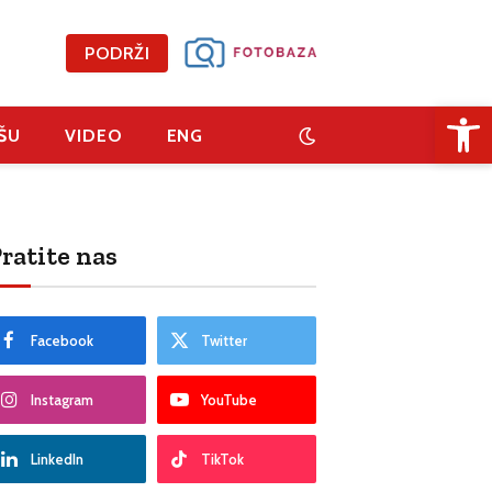
PODRŽI
Open 
ŠU
VIDEO
ENG
ratite nas
Facebook
Twitter
Instagram
YouTube
LinkedIn
TikTok