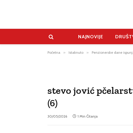
NAJNOVIJE
DRUŠT
Početna
»
Istaknuto
»
Penzionerske dane ispun
stevo jović pčelars
(6)
30/05/2026
1 Min Čitanja