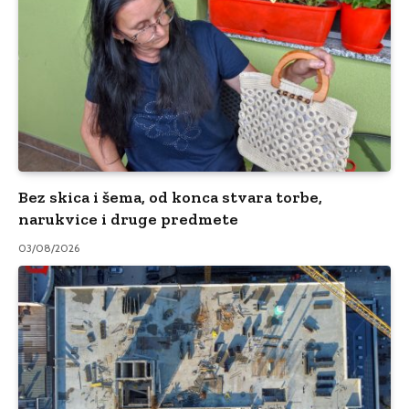
Bez skica i šema, od konca stvara torbe,
narukvice i druge predmete
03/08/2026