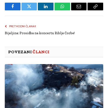
Facebook
Twitter
LinkedIn
WhatsApp
Email
Copy
Link
PRETHODNI ČLANAK
Bijeljina: Prosidba na koncertu Riblje Čorbe!
POVEZANI
ČLANCI