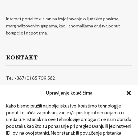
Internet portal fokusiran na izvještavanje o ljudskim pravima,
marginalizovanim grupama, kao i anomalijama društva poput
korupcije i nepotizma.
KONTAKT
Tel: +387 (0) 65 709 582
redakcija@etrafika.net
Upravljanje kolačićima
www.etrafika.net
Kako bismo pružili najbolje iskustvo, koristimo tehnologije
poput kolačića za pohranjivanje i/ili pristup informacijama o
uređaju. Pristanak na ove tehnologije omogućit će nam obradu
Dosije
podataka kao što su ponašanje pri pregledavanju ili jedinstveni
Drugi pišu
ID-ovi na ovoj stranici. Nepristanak ili povlačenje pristanka