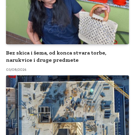
Bez skica i šema, od konca stvara torbe,
narukvice i druge predmete
03/08/2026