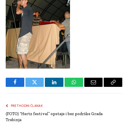
Facebook
Twitter
LinkedIn
WhatsApp
Email
Copy
Link
PRETHODNI ČLANAK
(FOTO) “Hertz festival” opstaje i bez podrške Grada
Trebinja