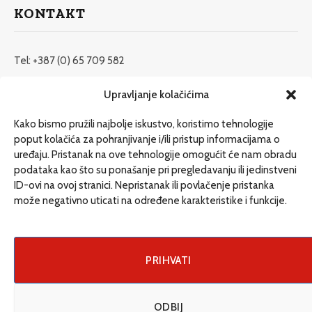
KONTAKT
Tel: +387 (0) 65 709 582
redakcija@etrafika.net
Upravljanje kolačićima
www.etrafika.net
Kako bismo pružili najbolje iskustvo, koristimo tehnologije
poput kolačića za pohranjivanje i/ili pristup informacijama o
uređaju. Pristanak na ove tehnologije omogućit će nam obradu
Dosije
podataka kao što su ponašanje pri pregledavanju ili jedinstveni
Drugi pišu
ID-ovi na ovoj stranici. Nepristanak ili povlačenje pristanka
može negativno uticati na određene karakteristike i funkcije.
Društvo
Magazin
Može i drugačije
PRIHVATI
ENG
ODBIJ