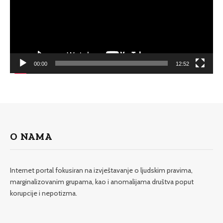
00:00
12:52
O NAMA
Internet portal fokusiran na izvještavanje o ljudskim pravima,
marginalizovanim grupama, kao i anomalijama društva poput
korupcije i nepotizma.