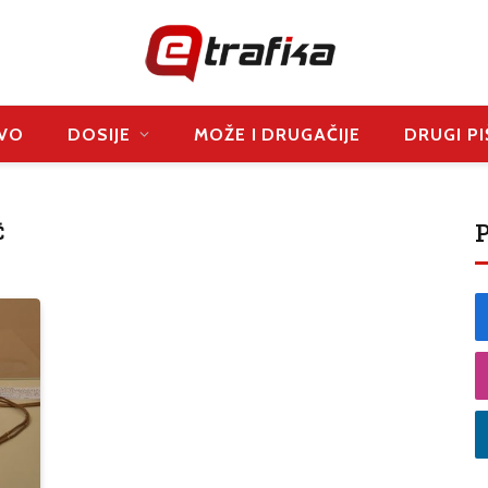
VO
DOSIJE
MOŽE I DRUGAČIJE
DRUGI PI
P
Ć