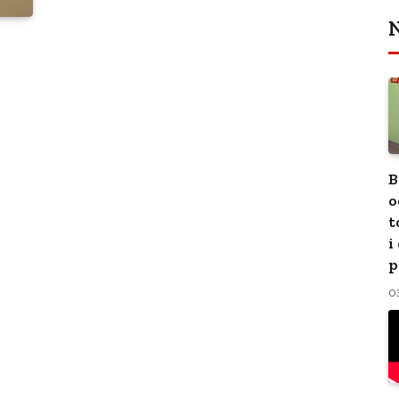
N
B
o
t
i
p
0