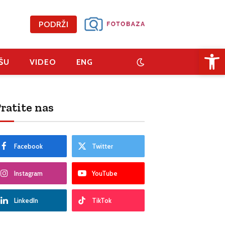
PODRŽI
Open 
ŠU
VIDEO
ENG
ratite nas
Facebook
Twitter
Instagram
YouTube
LinkedIn
TikTok