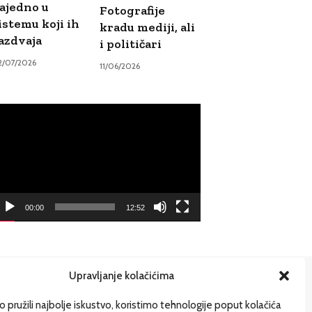
ajedno u
Fotografije
istemu koji ih
kradu mediji, ali
azdvaja
i političari
2/07/2026
11/06/2026
ideo
ayer
00:00
12:52
Upravljanje kolačićima
ije
 pružili najbolje iskustvo, koristimo tehnologije poput kolačića