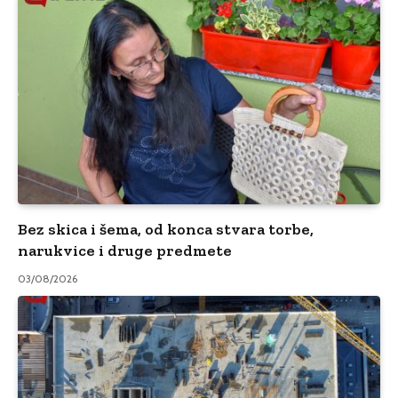
Bez skica i šema, od konca stvara torbe,
narukvice i druge predmete
03/08/2026