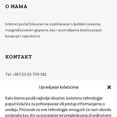
O NAMA
Internet portal fokusiran na izvještavanje o ljudskim pravima,
marginalizovanim grupama, kao i anomalijama društva poput
korupcije i nepotizma.
KONTAKT
Tel: +387 (0) 65 709 582
redakcija@etrafika.net
Upravljanje kolačićima
www.etrafika.net
Kako bismo pružili najbolje iskustvo, koristimo tehnologije
poput kolačića za pohranjivanje i/ili pristup informacijama o
uređaju. Pristanak na ove tehnologije omogućit će nam obradu
Dosije
podataka kao što su ponašanje pri pregledavanju ili jedinstveni