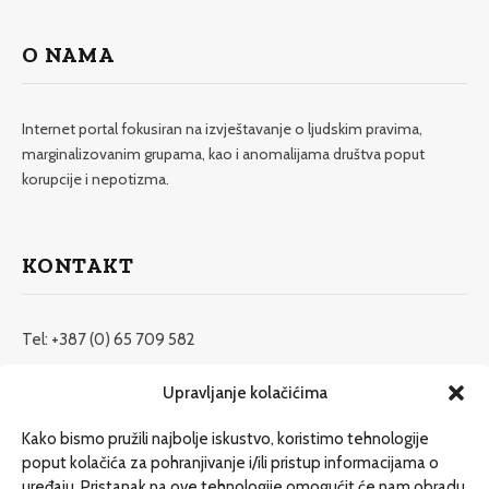
O NAMA
Internet portal fokusiran na izvještavanje o ljudskim pravima,
marginalizovanim grupama, kao i anomalijama društva poput
korupcije i nepotizma.
KONTAKT
Tel: +387 (0) 65 709 582
redakcija@etrafika.net
Upravljanje kolačićima
www.etrafika.net
Kako bismo pružili najbolje iskustvo, koristimo tehnologije
poput kolačića za pohranjivanje i/ili pristup informacijama o
uređaju. Pristanak na ove tehnologije omogućit će nam obradu