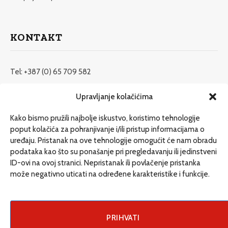
KONTAKT
Tel: +387 (0) 65 709 582
redakcija@etrafika.net
Upravljanje kolačićima
www.etrafika.net
Kako bismo pružili najbolje iskustvo, koristimo tehnologije
poput kolačića za pohranjivanje i/ili pristup informacijama o
uređaju. Pristanak na ove tehnologije omogućit će nam obradu
Dosije
podataka kao što su ponašanje pri pregledavanju ili jedinstveni
Drugi pišu
ID-ovi na ovoj stranici. Nepristanak ili povlačenje pristanka
može negativno uticati na određene karakteristike i funkcije.
Društvo
Magazin
Može i drugačije
PRIHVATI
ENG