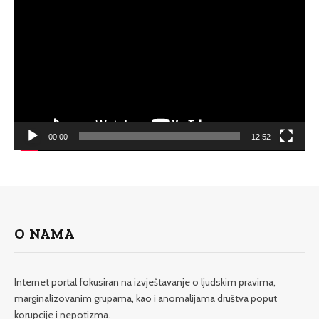
Player
00:00
12:52
O NAMA
Internet portal fokusiran na izvještavanje o ljudskim pravima,
marginalizovanim grupama, kao i anomalijama društva poput
korupcije i nepotizma.