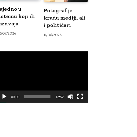
ajedno u
Fotografije
istemu koji ih
kradu mediji, ali
azdvaja
i političari
2/07/2026
11/06/2026
ideo
ayer
00:00
12:52