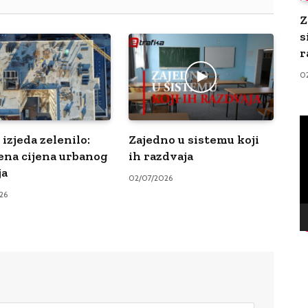
Z
s
r
0
V
Pl
izjeda zelenilo:
Zajedno u sistemu koji
ena cijena urbanog
ih razdvaja
ja
02/07/2026
26