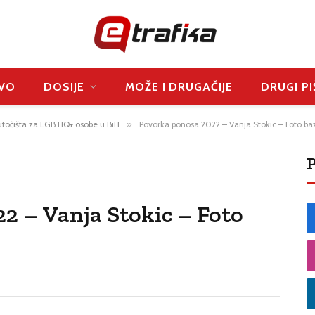
VO
DOSIJE
MOŽE I DRUGAČIJE
DRUGI PI
utočišta za LGBTIQ+ osobe u BiH
»
Povorka ponosa 2022 – Vanja Stokic – Foto baz
P
2 – Vanja Stokic – Foto