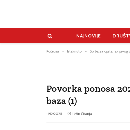
NAJNOVIJE
DRUŠT
Početna
»
Istaknuto
»
Borba za opstanak prvog 
Povorka ponosa 202
baza (1)
11/12/2025
1 Min Čitanja