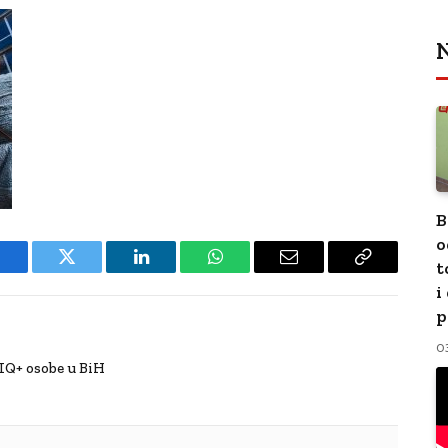
N
B
o
t
Facebook
Twitter
LinkedIn
WhatsApp
Email
Copy
i
Link
p
0
IQ+ osobe u BiH