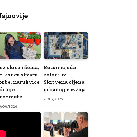
ajnovije
ez skica i šema,
Beton izjeda
d konca stvara
zelenilo:
orbe, narukvice
Skrivena cijena
 druge
urbanog razvoja
redmete
29/07/2026
3/08/2026