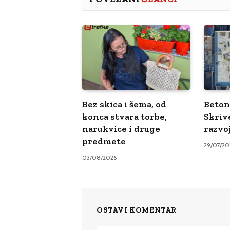
Bez skica i šema, od
Beton 
konca stvara torbe,
Skriv
narukvice i druge
razvo
predmete
29/07/20
03/08/2026
OSTAVI KOMENTAR