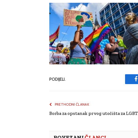
PODIJELI.
PRETHODNI ČLANAK
Borba za opstanak prvog utočišta za LGBT
POVEZANI
ČLANCI