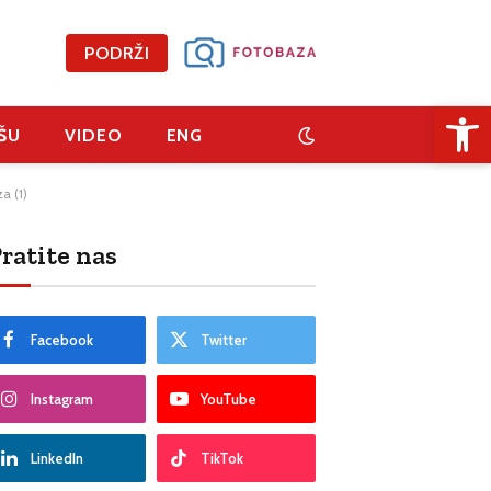
PODRŽI
Open 
ŠU
VIDEO
ENG
a (1)
ratite nas
Facebook
Twitter
Instagram
YouTube
LinkedIn
TikTok