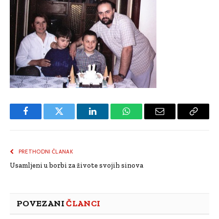
Facebook
Twitter
LinkedIn
WhatsApp
Email
Copy
Link
PRETHODNI ČLANAK
Usamljeni u borbi za živote svojih sinova
POVEZANI
ČLANCI