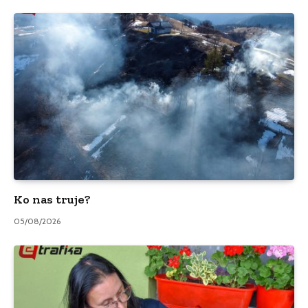
Ko nas truje?
05/08/2026