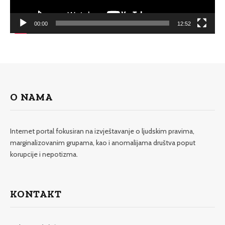
00:00
12:52
O NAMA
Internet portal fokusiran na izvještavanje o ljudskim pravima,
marginalizovanim grupama, kao i anomalijama društva poput
korupcije i nepotizma.
KONTAKT