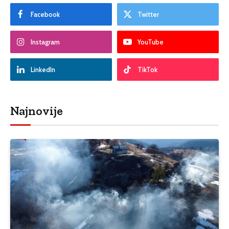
Facebook
Twitter
Instagram
YouTube
LinkedIn
TikTok
Najnovije