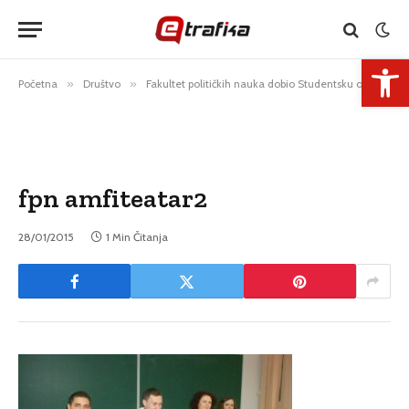
Open 
Početna
»
Društvo
»
Fakultet političkih nauka dobio Studentsku organizaciju
fpn amfiteatar2
28/01/2015
1 Min Čitanja