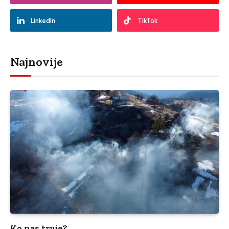
LinkedIn
TikTok
Najnovije
Ko nas truje?