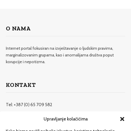
O NAMA
Internet portal fokusiran na izvještavanje o ljudskim pravima,
marginalizovanim grupama, kao i anomalijama društva poput
korupcije i nepotizma.
KONTAKT
Tel: +387 (0) 65 709 582
redakcija@etrafika.net
Upravljanje kolačićima
www.etrafika.net