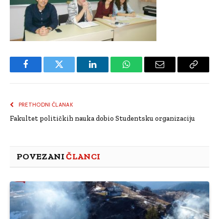
Facebook
Twitter
LinkedIn
WhatsApp
Email
Copy
Link
PRETHODNI ČLANAK
Fakultet političkih nauka dobio Studentsku organizaciju
POVEZANI
ČLANCI