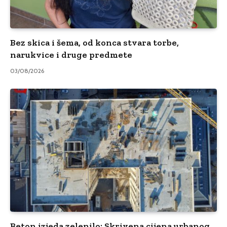
Bez skica i šema, od konca stvara torbe,
narukvice i druge predmete
03/08/2026
Beton izjeda zelenilo: Skrivena cijena urbanog