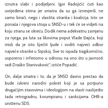
iznutra slabi i podijeljeni. Igor Radojičić ćuti kao
uvrijeđena strina jer smatra da su ga iznevjerili, ne
samo birači, nego i vlastita stranka i koalicija. Isto se
ponaša i njegova struja u SNSD-u i tek će se vidjeti na
koju stranu se okreću. Dodik nema adekvatnu zamjenu
za njega, pa luta sa likovima poput Vlade Đajića, koji
misli da je isto liječiti ljude i voditi najveći odbor
najveće stranke u Srpskoj. Sve to ispada tragikomično,
usporeno i inferiorno u odnosu na ono što u javnosti
radi Draško Stanivuković“, ističe Popadić.
On, dalje smatra i to, da je SNSD davno prestao da
bude iskreni narodni pokret koji je sa potpuno
drugačijim stavovima i ideologijom na vlasti naslijedio
tada retrogradnu, korumpiranu i sankcijama OHR-a
uništenu SDS.