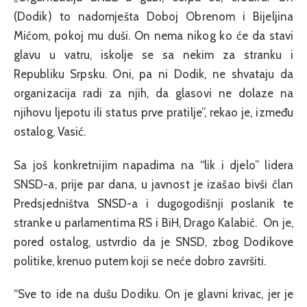
(Dodik) to nadomješta Doboj Obrenom i Bijeljina
Mićom, pokoj mu duši. On nema nikog ko će da stavi
glavu u vatru, iskolje se sa nekim za stranku i
Republiku Srpsku. Oni, pa ni Dodik, ne shvataju da
organizacija radi za njih, da glasovi ne dolaze na
njihovu ljepotu ili status prve pratilje”, rekao je, između
ostalog, Vasić.
Sa još konkretnijim napadima na “lik i djelo” lidera
SNSD-a, prije par dana, u javnost je izašao bivši član
Predsjedništva SNSD-a i dugogodišnji poslanik te
stranke u parlamentima RS i BiH, Drago Kalabić. On je,
pored ostalog, ustvrdio da je SNSD, zbog Dodikove
politike, krenuo putem koji se neće dobro završiti.
“Sve to ide na dušu Dodiku. On je glavni krivac, jer je