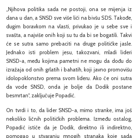
„Njihova politika sada ne postoji, ona se mijenja iz
dana u dan, a SNSD sve više liči na bivšu SDS. Takođe,
dugim boravkom na vlasti, privukao je u sebe sve i
svašta, a najviše onih koji su tu da bi se bogatili. Takvi
će se sutra samo prebaciti na druge političke jasle.
Jednako isti problem jesu, takozvani, mladi lideri
SNSD-a, među kojima pametni ne mogu da dođu do
izražaja od onih grlatih i bahatih, koji javno promovišu
idolopoklonstvo prema svom lideru. Ako će oni sutra
da vode SNSD, onda je bolje da Dodik postane
besmrtan“, zaključuje Popadić.
On tvrdi i to, da lider SNSD-a, mimo stranke, ima još
nekoliko ličnih političkih problema. Između ostalog,
Popadić ističe da je Dodik, direktno ili indirektno,
pomogao u stvaranju mnogih stranaka koje sada