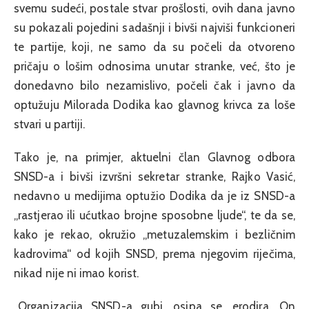
svemu sudeći, postale stvar prošlosti, ovih dana javno
su pokazali pojedini sadašnji i bivši najviši funkcioneri
te partije, koji, ne samo da su počeli da otvoreno
pričaju o lošim odnosima unutar stranke, već, što je
donedavno bilo nezamislivo, počeli čak i javno da
optužuju Milorada Dodika kao glavnog krivca za loše
stvari u partiji.
Tako je, na primjer, aktuelni član Glavnog odbora
SNSD-a i bivši izvršni sekretar stranke, Rajko Vasić,
nedavno u medijima optužio Dodika da je iz SNSD-a
„rastjerao ili ućutkao brojne sposobne ljude“, te da se,
kako je rekao, okružio „metuzalemskim i bezličnim
kadrovima“ od kojih SNSD, prema njegovim riječima,
nikad nije ni imao korist.
„Organizacija SNSD-a gubi, osipa se, erodira. On