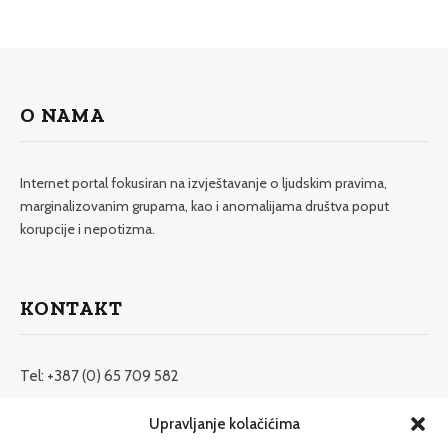
O NAMA
Internet portal fokusiran na izvještavanje o ljudskim pravima,
marginalizovanim grupama, kao i anomalijama društva poput
korupcije i nepotizma.
KONTAKT
Tel: +387 (0) 65 709 582
redakcija@etrafika.net
Upravljanje kolačićima
www.etrafika.net