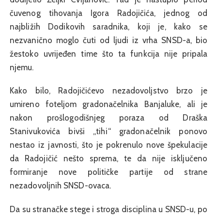
čuvenog tihovanja Igora Radojičića, jednog od
najbližih Dodikovih saradnika, koji je, kako se
nezvanično moglo čuti od ljudi iz vrha SNSD-a, bio
žestoko uvrijeđen time što ta funkcija nije pripala
njemu.
Kako bilo, Radojičićevo nezadovoljstvo brzo je
umireno foteljom gradonačelnika Banjaluke, ali je
nakon prošlogodišnjeg poraza od Draška
Stanivukovića bivši „tihi“ gradonačelnik ponovo
nestao iz javnosti, što je pokrenulo nove špekulacije
da Radojičić nešto sprema, te da nije isključeno
formiranje nove političke partije od strane
nezadovoljnih SNSD-ovaca.
Da su stranačke stege i stroga disciplina u SNSD-u, po