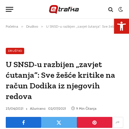
Open 
Početna
»
Društvo
»
U SNSD-u razbijen „zavjet ćutanja“: Sve žešće kritike na račun Dodika iz njegovih redova
DRUŠTVO
U SNSD-u razbijen „zavjet
ćutanja“: Sve žešće kritike na
račun Dodika iz njegovih
redova
25/06/2021
Ažurirano:
02/07/2021
9 Min Čitanja