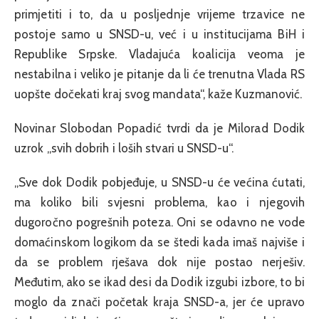
primjetiti i to, da u posljednje vrijeme trzavice ne
postoje samo u SNSD-u, već i u institucijama BiH i
Republike Srpske. Vladajuća koalicija veoma je
nestabilna i veliko je pitanje da li će trenutna Vlada RS
uopšte dočekati kraj svog mandata“, kaže Kuzmanović.
Novinar Slobodan Popadić tvrdi da je Milorad Dodik
uzrok „svih dobrih i loših stvari u SNSD-u“.
„Sve dok Dodik pobjeđuje, u SNSD-u će većina ćutati,
ma koliko bili svjesni problema, kao i njegovih
dugoročno pogrešnih poteza. Oni se odavno ne vode
domaćinskom logikom da se štedi kada imaš najviše i
da se problem rješava dok nije postao nerješiv.
Međutim, ako se ikad desi da Dodik izgubi izbore, to bi
moglo da znači početak kraja SNSD-a, jer će upravo