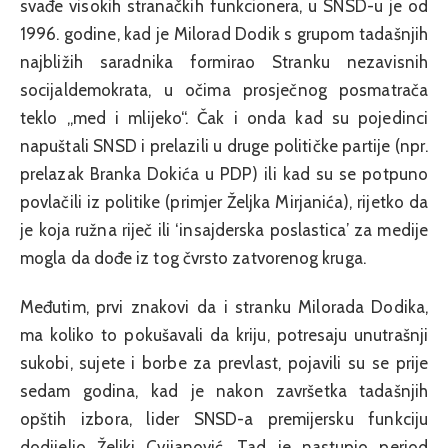
svađe visokih stranačkih funkcionera, u SNSD-u je od
1996. godine, kad je Milorad Dodik s grupom tadašnjih
najbližih saradnika formirao Stranku nezavisnih
socijaldemokrata, u očima prosječnog posmatrača
teklo „med i mlijeko“. Čak i onda kad su pojedinci
napuštali SNSD i prelazili u druge političke partije (npr.
prelazak Branka Dokića u PDP) ili kad su se potpuno
povlačili iz politike (primjer Željka Mirjanića), rijetko da
je koja ružna riječ ili ‘insajderska poslastica’ za medije
mogla da dođe iz tog čvrsto zatvorenog kruga.
Međutim, prvi znakovi da i stranku Milorada Dodika,
ma koliko to pokušavali da kriju, potresaju unutrašnji
sukobi, sujete i borbe za prevlast, pojavili su se prije
sedam godina, kad je nakon završetka tadašnjih
opštih izbora, lider SNSD-a premijersku funkciju
dodijelio Željki Cvijanović. Tad je nastupio period