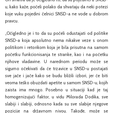
u, kako kaže, počeli polako da shvataju da neki potezi
koje vuku pojedini čelnici SNSD-a ne vode u dobrom
pravcu.
„Očigledno je i to da su počeli odustajati od politike
SNSD-a koja apsolutno nema nikakve veze s onom
politikom i retorikom koja je bila prisutna na samom
početku funkcionisanja te stranke, kao i na početku
njihove vladavine. U narednom periodu može se
sigurno očekivati da će trzavice u SNSD-u postajati
sve jače i jače kako se budu bližili izbori, jer će biti
veoma teško obuzdati apetite u samom SNSD-u, kojih
zaista ima mnogo. Posebno u situaciji kad je taj
homogenizujući faktor, u vidu Milorada Dodika, sve
slabiji i slabiji, odnosno kada su sve slabije njegove
pozicije na državnom nivou. Takođe, može se