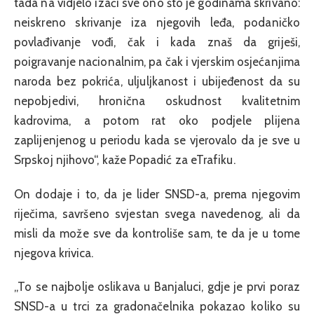
tada na vidjelo izaći sve ono što je godinama skrivano:
neiskreno skrivanje iza njegovih leđa, podaničko
povlađivanje vođi, čak i kada znaš da griješi,
poigravanje nacionalnim, pa čak i vjerskim osjećanjima
naroda bez pokrića, uljuljkanost i ubijeđenost da su
nepobjedivi, hronična oskudnost kvalitetnim
kadrovima, a potom rat oko podjele plijena
zaplijenjenog u periodu kada se vjerovalo da je sve u
Srpskoj njihovo“, kaže Popadić za eTrafiku.
On dodaje i to, da je lider SNSD-a, prema njegovim
riječima, savršeno svjestan svega navedenog, ali da
misli da može sve da kontroliše sam, te da je u tome
njegova krivica.
„To se najbolje oslikava u Banjaluci, gdje je prvi poraz
SNSD-a u trci za gradonačelnika pokazao koliko su