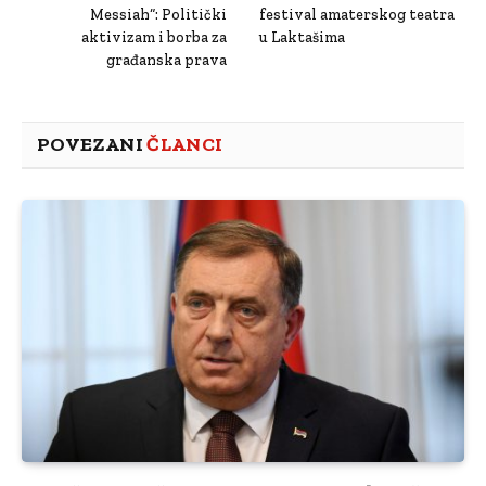
Messiah“: Politički
festival amaterskog teatra
aktivizam i borba za
u Laktašima
građanska prava
POVEZANI
ČLANCI