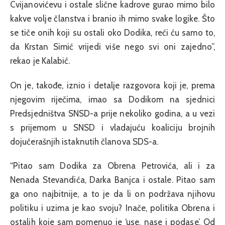
Cvijanovićevu i ostale slične kadrove gurao mimo bilo
kakve volje članstva i branio ih mimo svake logike. Što
se tiče onih koji su ostali oko Dodika, reći ću samo to,
da Krstan Simić vrijedi više nego svi oni zajedno”,
rekao je Kalabić.
On je, takođe, iznio i detalje razgovora koji je, prema
njegovim riječima, imao sa Dodikom na sjednici
Predsjedništva SNSD-a prije nekoliko godina, a u vezi
s prijemom u SNSD i vladajuću koaliciju brojnih
dojučerašnjih istaknutih članova SDS-a.
“Pitao sam Dodika za Obrena Petrovića, ali i za
Nenada Stevandića, Darka Banjca i ostale. Pitao sam
ga ono najbitnije, a to je da li on podržava njihovu
politiku i uzima je kao svoju? Inače, politika Obrena i
ostalih koje sam pomenuo je ‘use, nase i podase’. Od