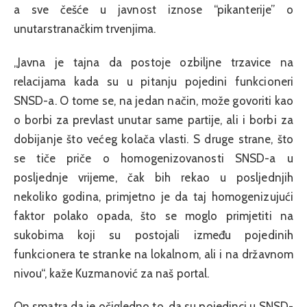
a sve češće u javnost iznose “pikanterije” o
unutarstranačkim trvenjima.
„Javna je tajna da postoje ozbiljne trzavice na
relacijama kada su u pitanju pojedini funkcioneri
SNSD-a. O tome se, na jedan način, može govoriti kao
o borbi za prevlast unutar same partije, ali i borbi za
dobijanje što većeg kolača vlasti. S druge strane, što
se tiče priče o homogenizovanosti SNSD-a u
posljednje vrijeme, čak bih rekao u posljednjih
nekoliko godina, primjetno je da taj homogenizujući
faktor polako opada, što se moglo primjetiti na
sukobima koji su postojali između pojedinih
funkcionera te stranke na lokalnom, ali i na državnom
nivou“, kaže Kuzmanović za naš portal.
On smatra da je očigledno to, da su pojedinci u SNSD-