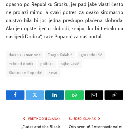
opasno po Republiku Srpsku, jer pad jake vlasti često
ne prolazi mirno, a svaki potres za ovako siromašno
društvo bila bi još jedna preskupo plaćena sloboda.
Ako je uopšte riječ o slobodi, znajući ko bi trebalo da
naslijedi Dodika“, kaže Popadić za naš portal.
darko kuzmanović
Drago Kalabić
igor radojičić
milorad dodik
politika
rajko vasić
Slobodan Popadić
snsd
Facebook
Twitter
LinkedIn
WhatsApp
Email
Copy
Link
PRETHODNI ČLANAK
SLJEDEĆI ČLANAK
„Judas and the Black
Otvoren 16. Internacionalni