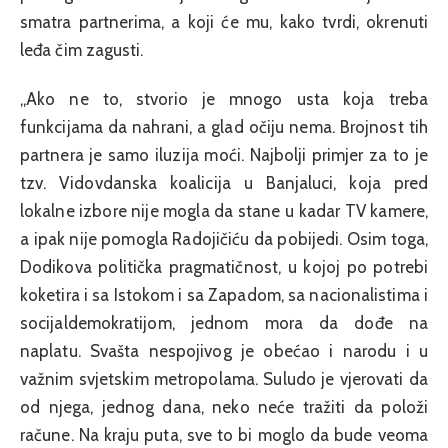
smatra partnerima, a koji će mu, kako tvrdi, okrenuti
leđa čim zagusti.
„Ako ne to, stvorio je mnogo usta koja treba
funkcijama da nahrani, a glad očiju nema. Brojnost tih
partnera je samo iluzija moći. Najbolji primjer za to je
tzv. Vidovdanska koalicija u Banjaluci, koja pred
lokalne izbore nije mogla da stane u kadar TV kamere,
a ipak nije pomogla Radojičiću da pobijedi. Osim toga,
Dodikova politička pragmatičnost, u kojoj po potrebi
koketira i sa Istokom i sa Zapadom, sa nacionalistima i
socijaldemokratijom, jednom mora da dođe na
naplatu. Svašta nespojivog je obećao i narodu i u
važnim svjetskim metropolama. Suludo je vjerovati da
od njega, jednog dana, neko neće tražiti da položi
račune. Na kraju puta, sve to bi moglo da bude veoma