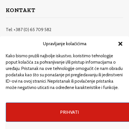
KONTAKT
Tel: +387 (0) 65 709 582
redakcija@etrafika.net
Upravljanje kolačićima
www.etrafika.net
Kako bismo pružili najbolje iskustvo, koristimo tehnologije
poput kolačića za pohranjivanje i/ili pristup informacijama o
uređaju. Pristanak na ove tehnologije omogućit će nam obradu
Dosije
podataka kao što su ponašanje pri pregledavanju ili jedinstveni
Drugi pišu
ID-ovi na ovoj stranici. Nepristanak ili povlačenje pristanka
može negativno uticati na određene karakteristike i funkcije.
Društvo
Magazin
Može i drugačije
PRIHVATI
ENG