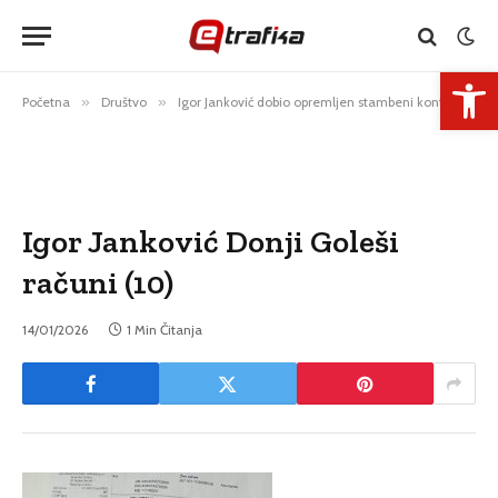
Open 
Početna
»
Društvo
»
Igor Janković dobio opremljen stambeni kontejner
»
Igor Janković Donji Goleši
računi (10)
14/01/2026
1 Min Čitanja