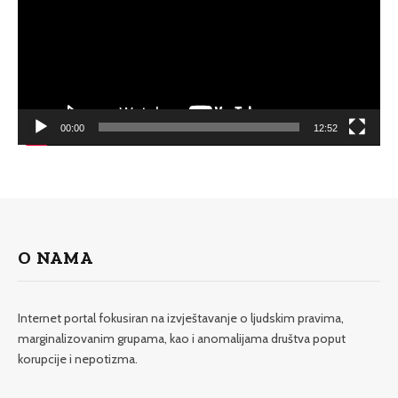
00:00
12:52
O NAMA
Internet portal fokusiran na izvještavanje o ljudskim pravima,
marginalizovanim grupama, kao i anomalijama društva poput
korupcije i nepotizma.