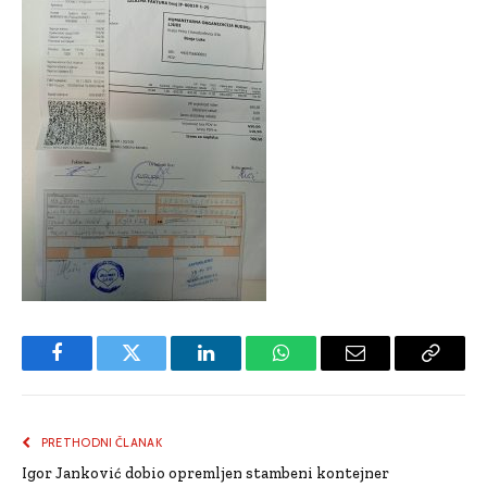
Facebook
Twitter
LinkedIn
WhatsApp
Email
Copy
Link
PRETHODNI ČLANAK
Igor Janković dobio opremljen stambeni kontejner