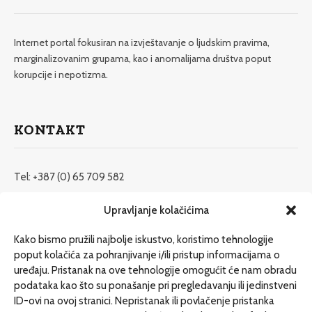
Internet portal fokusiran na izvještavanje o ljudskim pravima,
marginalizovanim grupama, kao i anomalijama društva poput
korupcije i nepotizma.
KONTAKT
Tel: +387 (0) 65 709 582
redakcija@etrafika.net
Upravljanje kolačićima
www.etrafika.net
Kako bismo pružili najbolje iskustvo, koristimo tehnologije
poput kolačića za pohranjivanje i/ili pristup informacijama o
uređaju. Pristanak na ove tehnologije omogućit će nam obradu
Dosije
podataka kao što su ponašanje pri pregledavanju ili jedinstveni
Drugi pišu
ID-ovi na ovoj stranici. Nepristanak ili povlačenje pristanka