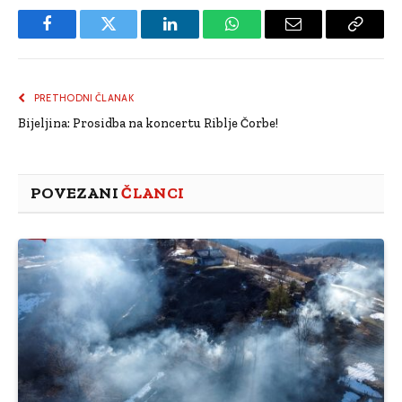
Facebook
Twitter
LinkedIn
WhatsApp
Email
Copy
Link
PRETHODNI ČLANAK
Bijeljina: Prosidba na koncertu Riblje Čorbe!
POVEZANI
ČLANCI