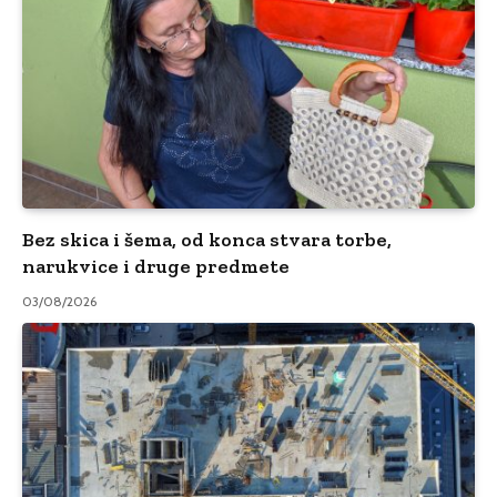
Bez skica i šema, od konca stvara torbe,
narukvice i druge predmete
03/08/2026