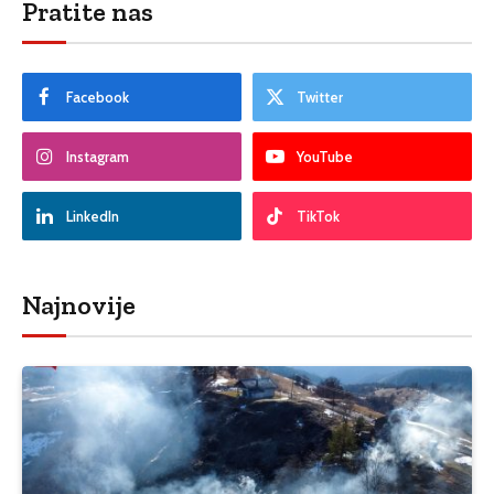
Pratite nas
Facebook
Twitter
Instagram
YouTube
LinkedIn
TikTok
Najnovije