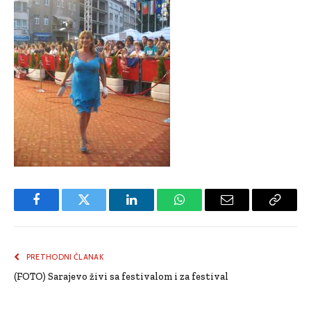
Facebook
Twitter
LinkedIn
WhatsApp
Email
Copy
Link
PRETHODNI ČLANAK
(FOTO) Sarajevo živi sa festivalom i za festival