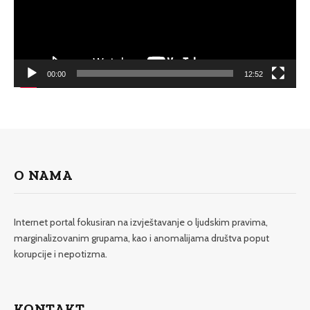
00:00
12:52
O NAMA
Internet portal fokusiran na izvještavanje o ljudskim pravima,
marginalizovanim grupama, kao i anomalijama društva poput
korupcije i nepotizma.
KONTAKT