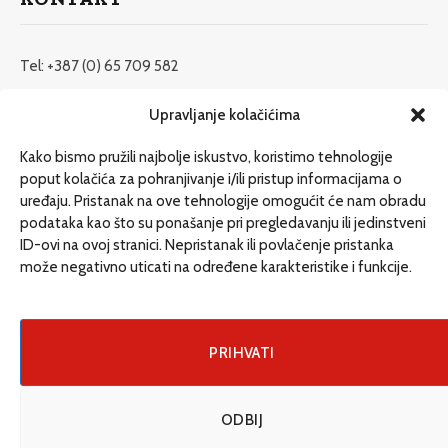
Tel: +387 (0) 65 709 582
redakcija@etrafika.net
Upravljanje kolačićima
www.etrafika.net
Kako bismo pružili najbolje iskustvo, koristimo tehnologije
poput kolačića za pohranjivanje i/ili pristup informacijama o
uređaju. Pristanak na ove tehnologije omogućit će nam obradu
Dosije
podataka kao što su ponašanje pri pregledavanju ili jedinstveni
Drugi pišu
ID-ovi na ovoj stranici. Nepristanak ili povlačenje pristanka
može negativno uticati na određene karakteristike i funkcije.
Društvo
Magazin
Može i drugačije
PRIHVATI
ENG
ODBIJ