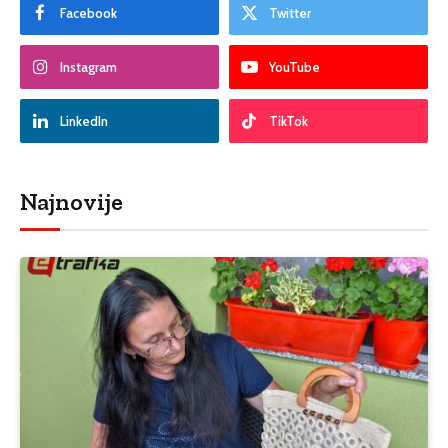
Facebook
Twitter
Instagram
YouTube
LinkedIn
TikTok
Najnovije