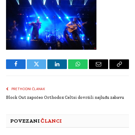
Facebook
Twitter
LinkedIn
WhatsApp
Email
Copy
Link
PRETHODNI ČLANAK
Block Out započeo Orthodox Celtsi dovršili najluđu zabavu
POVEZANI
ČLANCI