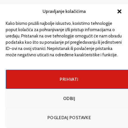
redakcija@etrafika.net
Upravljanje kolačićima
www.etrafika.net
Kako bismo pružili najbolje iskustvo, koristimo tehnologije
poput kolačića za pohranjivanje i/ili pristup informacijama o
uređaju. Pristanak na ove tehnologije omogućit će nam obradu
Dosije
podataka kao što su ponašanje pri pregledavanju ili jedinstveni
Drugi pišu
ID-ovi na ovoj stranici. Nepristanak ili povlačenje pristanka
može negativno uticati na određene karakteristike i funkcije.
Društvo
Magazin
Može i drugačije
PRIHVATI
ENG
ODBIJ
© 2026 eTrafika. Design & Development by
Fixit d.o.o
.
POGLEDAJ POSTAVKE
Uslovi korišćenja
O nama
Impressum
Kontakt