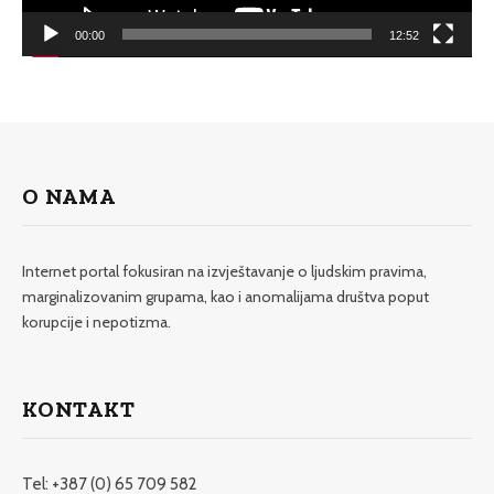
00:00
12:52
O NAMA
Internet portal fokusiran na izvještavanje o ljudskim pravima,
marginalizovanim grupama, kao i anomalijama društva poput
korupcije i nepotizma.
KONTAKT
Tel: +387 (0) 65 709 582