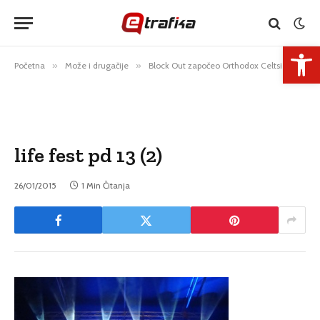
Open 
Početna
»
Može i drugačije
»
Block Out započeo Orthodox Celtsi dovršili najluđu zabavu
life fest pd 13 (2)
26/01/2015
1 Min Čitanja